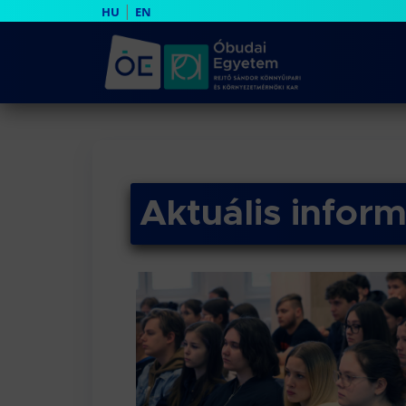
|
HU
EN
Aktuális infor