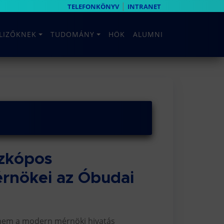
|
TELEFONKÖNYV
INTRANET
ELIZŐKNEK
TUDOMÁNY
HÖK
ALUMNI
szkópos
érnökei az Óbudai
anem a modern mérnöki hivatás