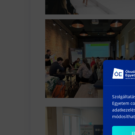
Szolgáltatá
Egyetem coo
adatkezelés
módosíthatj
E