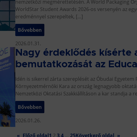
nemzetközi megmérettetésén. A World Packaging Orga
WorldStar Student Awards 2026-os versenyén az egye
eredménnyel szerepeltek, […]
Bővebben
2026.01.31.
Nagy érdeklődés kísérte 
bemutatkozását az Educat
Idén is sikerrel zárta szereplését az Óbudai Egyetem
Környezetmérnöki Kara az ország legnagyobb oktatási
Nemzetközi Oktatási Szakkiállításon a kar standja a
Bővebben
2026.01.26.
«
Előző oldal
1
2
3
4
…
25
Következő oldal
»