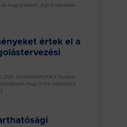
15-én megrendezett „A Jövő Mérnökei-
ényeket értek el a
golástervezési
iírt 2026. évi HUNGAROPACK Student
 intézményből. Nagy öröm számunkra,
…]
arthatósági