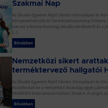
Szakmai Nap
Az Óbudai Egyetem Rejtő Sándor Könnyűipari és Kö
Környezetmérnöki és Természettudományi Intézete 20
szervez a fenntarthatóság aktuális kérdéseiről és a 
[…]
Bővebben
Nemzetközi sikert arattak
terméktervező hallgatói
Az Óbudai Egyetem Rejtő Sándor Könnyűipari és Körn
mutatkoztak be a nemzetközi divatvilág egyik számo
FAHMODA International Fashion Show-n. A rangos sz
Bővebben