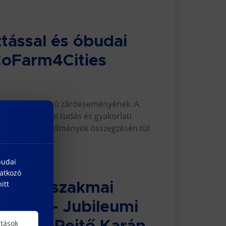
ással és óbudai
 CoFarm4Cities
jekt nagyszabású záróeseményének. A
mozott szakmai tudás és gyakorlati
t, amely az eredmények összegzésén túl
budai
natkozó
itt
íripar szakmai
lyóirat – Jubileumi
ítások