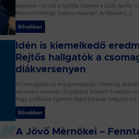
alapköve – ez volt a legfőbb üzenete a 2026. április 
Fenntarthatósági Szakmai Napnak”. Az Óbudai […]
Bővebben
Idén is kiemelkedő eredm
Rejtős hallgatók a csoma
diákversenyen
A Csomagolási és Anyagmozgatási Szövetség által k
versenyre összesen 53 pályázat érkezett 8 oktatási
hogy az Óbudai Egyetem Rejtő Karának hallgatói is [
Bővebben
A Jövő Mérnökei – Fennt