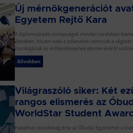
Új mérnökgenerációt ava
Egyetem Rejtő Kara
A diplomaátadó ünnepségek minden tanévben kiemel
életében, hiszen ezek a pillanatok nemcsak a végzett
munkájának és erőfeszítéseinek elismeréséről szólna
Bővebben
Világraszóló siker: Két e
rangos elismerés az Óbu
WorldStar Student Awar
Hatalmas büszkeség érte az Óbudai Egyetemet a cs