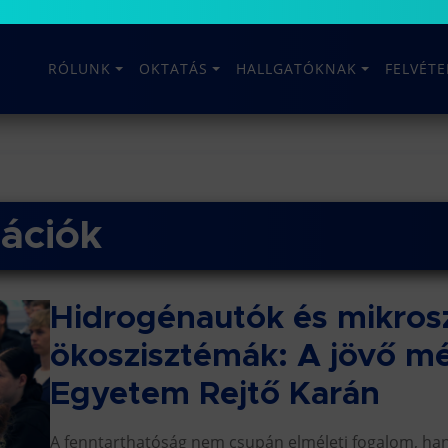
RÓLUNK
OKTATÁS
HALLGATÓKNAK
FELVÉT
mációk
Hidrogénautók és mikro
ökoszisztémák: A jövő m
Egyetem Rejtő Karán
A fenntarthatóság nem csupán elméleti fogalom, h