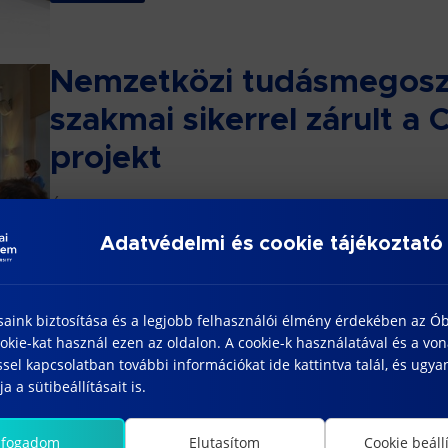
Nemzetközi tudásmegoszt
szakmai sikerrel zárult a
projekt
Óbuda adott otthont az Interreg CoFarm4Cities pro
négynapos rendezvénysorozat a projekt során felhal
Adatvédelmi és cookie tájékoztató
tapasztalatok legmeghatározóbb fórumaként szolgál
a […]
Bővebben
saink biztosítása és a legjobb felhasználói élmény érdekében az Ó
kie-kat használ ezen az oldalon. A cookie-k használatával és a vo
sel kapcsolatban további információkat ide kattintva talál, és ugyan
Hetvenéves a magyar pap
a a sütibeállításait is.
iránytűje a „Papíripar” fo
lfogadom
Elutasítom
Cookie beáll