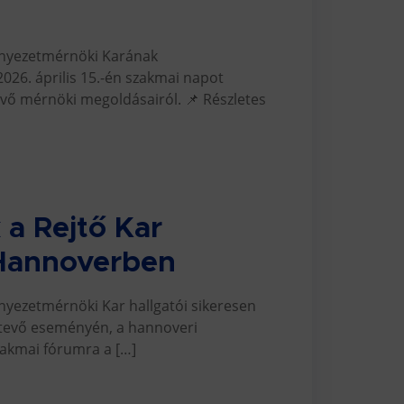
rnyezetmérnöki Karának
26. április 15.-én szakmai napot
jövő mérnöki megoldásairól. 📌 Részletes
 a Rejtő Kar
 Hannoverben
yezetmérnöki Kar hallgatói sikeresen
ttevő eseményén, a hannoveri
akmai fórumra a […]