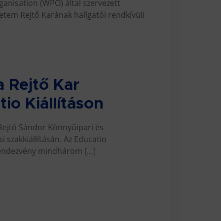
nisation (WPO) által szervezett
tem Rejtő Karának hallgatói rendkívüli
a Rejtő Kar
io Kiállításon
 Rejtő Sándor Könnyűipari és
 szakkiállításán. Az Educatio
 rendezvény mindhárom […]