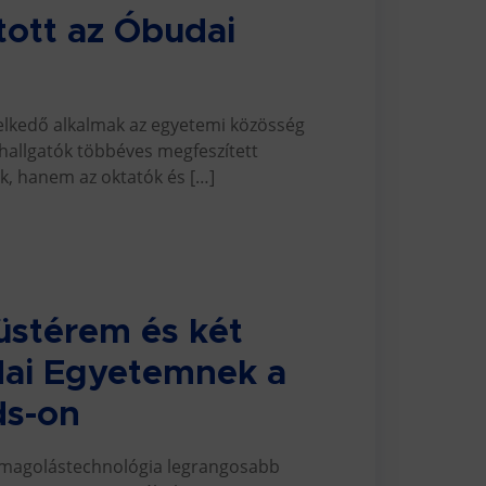
tott az Óbudai
kedő alkalmak az egyetemi közösség
 hallgatók többéves megfeszített
k, hanem az oktatók és […]
züstérem és két
dai Egyetemnek a
ds-on
omagolástechnológia legrangosabb