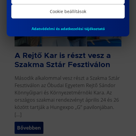
Cookie beállítások
Adatvédelmi és adatkezelési tájékoztató
A Rejtő Kar is részt vesz a
Szakma Sztár Fesztiválon
Második alkalommal vesz részt a Szakma Sztár
Fesztiválon az Óbudai Egyetem Rejtő Sándor
Könnyűipari és Környezetmérnöki Kara. Az
országos szakmai rendezvényt április 24 és 26
között tartják a Hungexpo „G” pavilonjában.
[…]
Bővebben