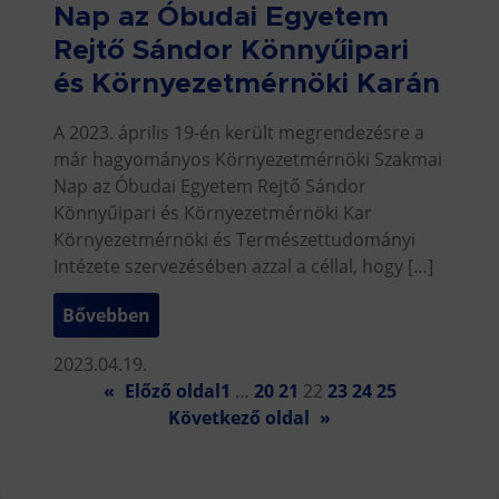
Nap az Óbudai Egyetem
Rejtő Sándor Könnyűipari
és Környezetmérnöki Karán
A 2023. április 19-én került megrendezésre a
már hagyományos Környezetmérnöki Szakmai
Nap az Óbudai Egyetem Rejtő Sándor
Könnyűipari és Környezetmérnöki Kar
Környezetmérnöki és Természettudományi
Intézete szervezésében azzal a céllal, hogy […]
Bővebben
2023.04.19.
«
Előző oldal
1
…
20
21
22
23
24
25
Következő oldal
»