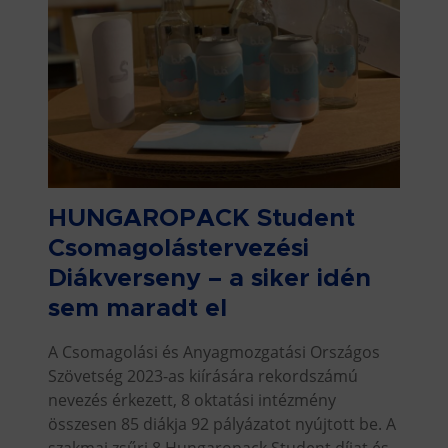
HUNGAROPACK Student
Csomagolástervezési
Diákverseny – a siker idén
sem maradt el
A Csomagolási és Anyagmozgatási Országos
Szövetség 2023-as kiírására rekordszámú
nevezés érkezett, 8 oktatási intézmény
összesen 85 diákja 92 pályázatot nyújtott be. A
szakmai zsűri 8 Hungaropack Student díjat és