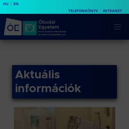
|
HU
EN
|
TELEFONKÖNYV
INTRANET
Aktuális
információk