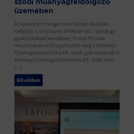
sződi műanyagfeldolgozó
üzemében
A Sipendium Hungaricum képzés elsőéves
hallgatói a Structures of Materials I. tantárgy
gyakorlatának keretében, Prokai Piroska
mestertanárral látogathatták meg a Reményi
Csomagolástechnika Kft. sződi gyártóüzemét.A
Reményi Csomagolástechnika Kft. több, mint
[…]
Bővebben