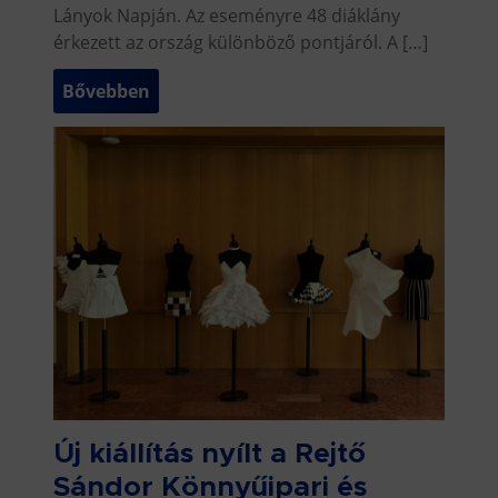
Lányok Napján. Az eseményre 48 diáklány
érkezett az ország különböző pontjáról. A […]
Bővebben
Új kiállítás nyílt a Rejtő
Sándor Könnyűipari és