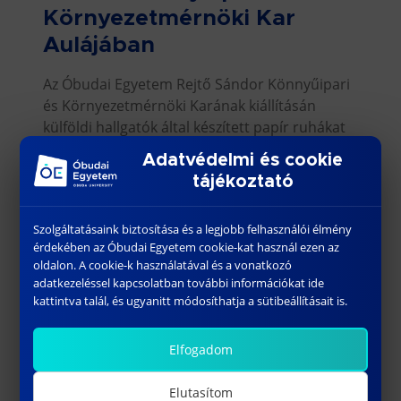
Környezetmérnöki Kar
Aulájában
Az Óbudai Egyetem Rejtő Sándor Könnyűipari
és Környezetmérnöki Karának kiállításán
külföldi hallgatók által készített papír ruhákat
tekinthetik meg az érdeklődők. Az egyedi
Adatvédelmi és cookie
kreációk a Stipendium Hungaricum
tájékoztató
programban résztvevő nemzetközi hallgatók
[…]
Szolgáltatásaink biztosítása és a legjobb felhasználói élmény
érdekében az Óbudai Egyetem cookie-kat használ ezen az
Bővebben
oldalon. A cookie-k használatával és a vonatkozó
adatkezeléssel kapcsolatban további információkat ide
2023.04.28.
kattintva talál, és ugyanitt módosíthatja a sütibeállításait is.
Elfogadom
Elutasítom