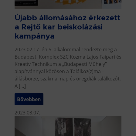
Újabb állomásához érkezett
a Rejtő kar beiskolázási
kampánya
2023.02.17.-én 5. alkalommal rendezte meg a
Budapesti Komplex SZC Kozma Lajos Faipari és
Kreatív Technikum a „Budapesti Műhely”
alapítvánnyal közösen a Találkoz(z)ma –
állásbörze, szakmai nap és öregdiák találkozót.
A […]
Bővebben
2023.03.07.