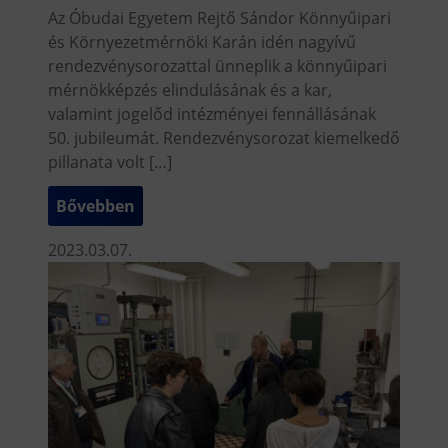
Az Óbudai Egyetem Rejtő Sándor Könnyűipari
és Környezetmérnöki Karán idén nagyívű
rendezvénysorozattal ünneplik a könnyűipari
mérnökképzés elindulásának és a kar,
valamint jogelőd intézményei fennállásának
50. jubileumát. Rendezvénysorozat kiemelkedő
pillanata volt […]
Bővebben
2023.03.07.