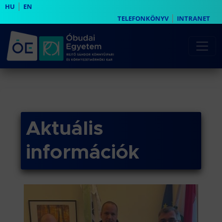
|
HU
EN
|
TELEFONKÖNYV
INTRANET
Aktuális
információk