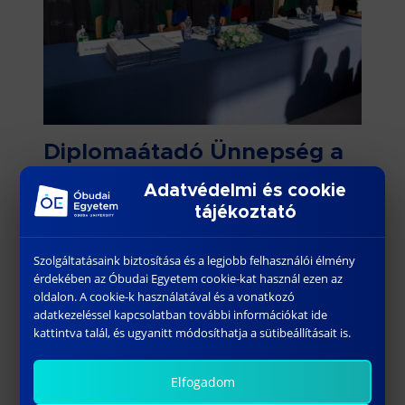
Diplomaátadó Ünnepség a
Rejtő Sándor Könnyűipari
Adatvédelmi és cookie
és Környezetmérnöki Karán
tájékoztató
Rejtő Sándor Könnyűipari és
Szolgáltatásaink biztosítása és a legjobb felhasználói élmény
Környezetmérnöki Karon 2023. február 24-én
érdekében az Óbudai Egyetem cookie-kat használ ezen az
pénteken tartották a Diplomaátadó
oldalon. A cookie-k használatával és a vonatkozó
ünnepséget, melyen rektor úr képviseletében
adatkezeléssel kapcsolatban további információkat ide
Dr. habil. Molnár András rektorhelyettes úr is
kattintva talál, és ugyanitt módosíthatja a sütibeállításait is.
részt vett. A rendezvényen ünnepélyes […]
Elfogadom
Bővebben