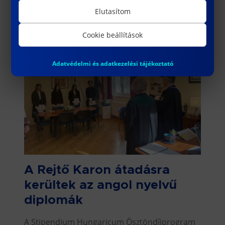
Elutasítom
2023.02.28.
Cookie beállítások
Adatvédelmi és adatkezelési tájékoztató
A Rejtő Karon átadásra
kerültek az angol nyelvű
diplomák
A Stipendium Hungaricum Ösztöndíjprogram