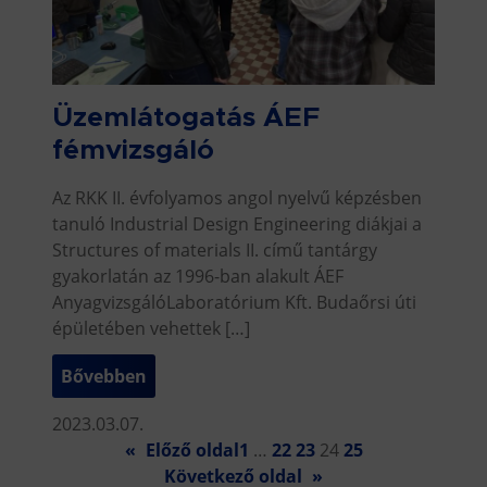
Üzemlátogatás ÁEF
fémvizsgáló
Az RKK II. évfolyamos angol nyelvű képzésben
tanuló Industrial Design Engineering diákjai a
Structures of materials II. című tantárgy
gyakorlatán az 1996-ban alakult ÁEF
AnyagvizsgálóLaboratórium Kft. Budaőrsi úti
épületében vehettek […]
Bővebben
2023.03.07.
«
Előző oldal
1
…
22
23
24
25
Következő oldal
»