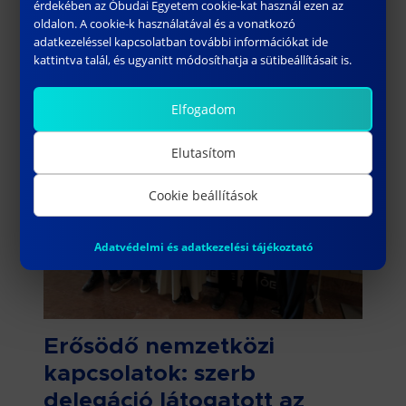
érdekében az Óbudai Egyetem cookie-kat használ ezen az
oldalon. A cookie-k használatával és a vonatkozó
Bővebben
adatkezeléssel kapcsolatban további információkat ide
kattintva talál, és ugyanitt módosíthatja a sütibeállításait is.
2025.06.16.
Elfogadom
Elutasítom
Cookie beállítások
Adatvédelmi és adatkezelési tájékoztató
Erősödő nemzetközi
kapcsolatok: szerb
delegáció látogatott az