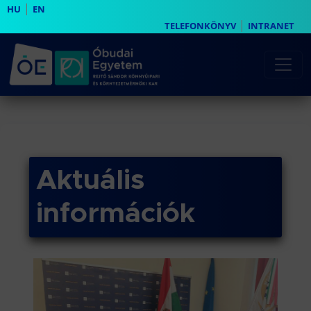
|
HU
EN
|
TELEFONKÖNYV
INTRANET
Aktuális
információk