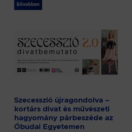
Bővebben
Szecesszió újragondolva –
kortárs divat és művészeti
hagyomány párbeszéde az
Óbudai Egyetemen