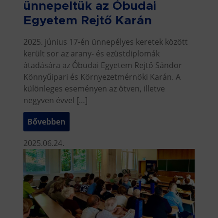
ünnepeltük az Óbudai
Egyetem Rejtő Karán
2025. június 17-én ünnepélyes keretek között
került sor az arany- és ezüstdiplomák
átadására az Óbudai Egyetem Rejtő Sándor
Könnyűipari és Környezetmérnöki Karán. A
különleges eseményen az ötven, illetve
negyven évvel […]
Bővebben
2025.06.24.