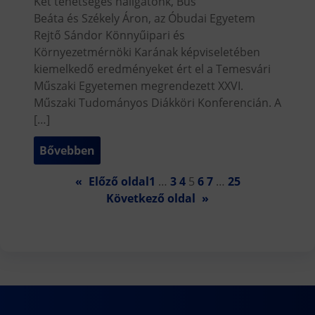
Két tehetséges hallgatónk, Bús
Beáta és Székely Áron, az Óbudai Egyetem
Rejtő Sándor Könnyűipari és
Környezetmérnöki Karának képviseletében
kiemelkedő eredményeket ért el a Temesvári
Műszaki Egyetemen megrendezett XXVI.
Műszaki Tudományos Diákköri Konferencián. A
[…]
Bővebben
«
Előző oldal
1
…
3
4
5
6
7
…
25
Következő oldal
»