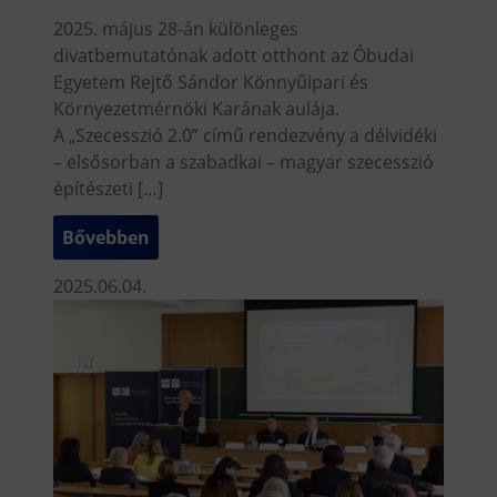
2025. május 28-án különleges
divatbemutatónak adott otthont az Óbudai
Egyetem Rejtő Sándor Könnyűipari és
Környezetmérnöki Karának aulája.
A „Szecesszió 2.0” című rendezvény a délvidéki
– elsősorban a szabadkai – magyar szecesszió
építészeti […]
Bővebben
2025.06.04.