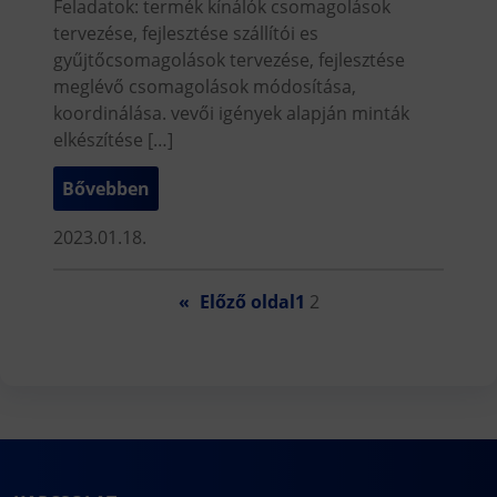
Feladatok: termék kínálók csomagolások
tervezése, fejlesztése szállítói es
gyűjtőcsomagolások tervezése, fejlesztése
meglévő csomagolások módosítása,
koordinálása. vevői igények alapján minták
elkészítése […]
Bővebben
2023.01.18.
«
Előző oldal
1
2