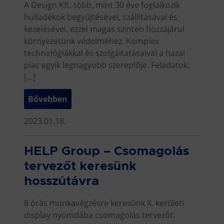
A Design Kft. több, mint 30 éve foglalkozik
hulladékok begyűjtésével, szállításával és
kezelésével, ezzel magas szinten hozzájárul
környezetünk védelméhez. Komplex
technológiákkal és szolgáltatásaival a hazai
piac egyik legnagyobb szereplője. Feladatok:
[…]
Bővebben
2023.01.18.
HELP Group – Csomagolás
tervezőt keresünk
hosszútávra
8 órás munkavégzésre keresünk X. kerületi
display nyomdába csomagolás tervezőt.