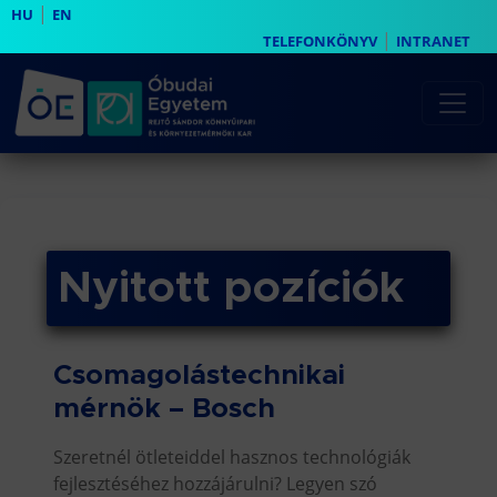
|
HU
EN
|
TELEFONKÖNYV
INTRANET
Nyitott pozíciók
Csomagolástechnikai
mérnök – Bosch
Szeretnél ötleteiddel hasznos technológiák
fejlesztéséhez hozzájárulni? Legyen szó