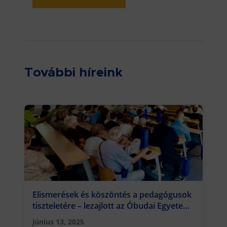
További híreink
Elismerések és köszöntés a pedagógusok
tiszteletére – lezajlott az Óbudai Egyetem
Rejtő Karának idei Pedagógusnapi
június 13, 2025