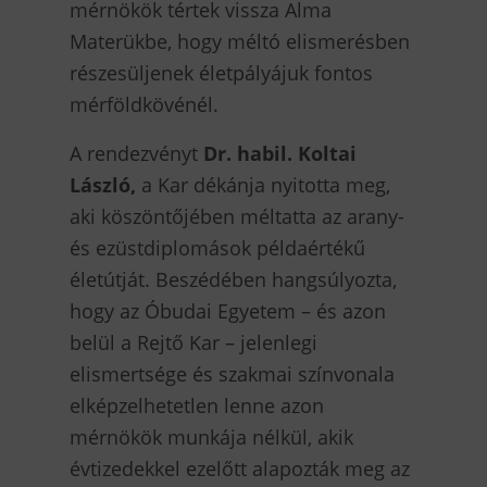
mérnökök tértek vissza Alma
Materükbe, hogy méltó elismerésben
részesüljenek életpályájuk fontos
mérföldkövénél.
A rendezvényt
Dr. habil. Koltai
László,
a Kar dékánja nyitotta meg,
aki köszöntőjében méltatta az arany-
és ezüstdiplomások példaértékű
életútját. Beszédében hangsúlyozta,
hogy az Óbudai Egyetem – és azon
belül a Rejtő Kar – jelenlegi
elismertsége és szakmai színvonala
elképzelhetetlen lenne azon
mérnökök munkája nélkül, akik
évtizedekkel ezelőtt alapozták meg az