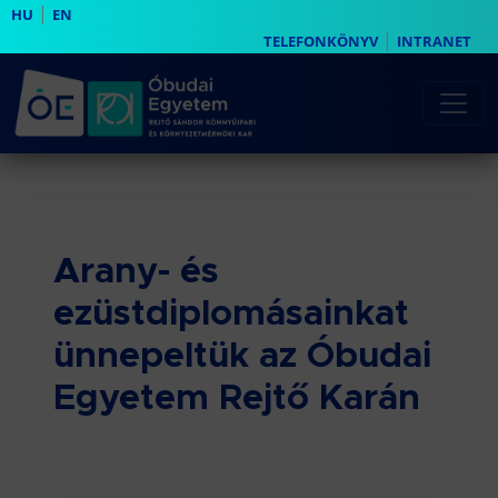
|
HU
EN
|
TELEFONKÖNYV
INTRANET
Arany- és
ezüstdiplomásainkat
ünnepeltük az Óbudai
Egyetem Rejtő Karán