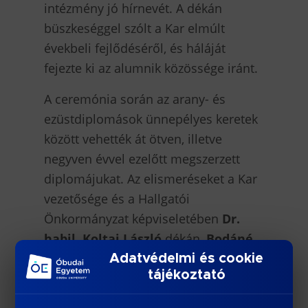
intézmény jó hírnevét. A dékán
büszkeséggel szólt a Kar elmúlt
évekbeli fejlődéséről, és háláját
fejezte ki az alumnik közössége iránt.
A ceremónia során az arany- és
ezüstdiplomások ünnepélyes keretek
között vehették át ötven, illetve
negyven évvel ezelőtt megszerzett
diplomájukat. Az elismeréseket a Kar
vezetősége és a Hallgatói
Önkormányzat képviseletében
Dr.
habil. Koltai László
dékán,
Bodáné
Dr. Kendrovics Rita
oktatási
Adatvédelmi és cookie
tájékoztató
dékánhelyettes, KTI igazgató,
Nagyné
Dr. Szabó Orsolya
TTI