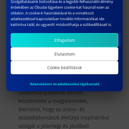
Szolgáltatásaink biztosítása és a legjobb felhasználói élmény
intézetigazgató-helyettes,
érdekében az Óbudai Egyetem cookie-kat használ ezen az
valamint
Papp Csenge
RKK HÖK
oldalon. A cookie-k használatával és a vonatkozó
adatkezeléssel kapcsolatban további információkat ide
elnök adta át. Az esemény különösen
kattintva talál, és ugyanitt módosíthatja a sütibeállításait is.
megható pillanatai közé tartozott,
amikor a díjazottak felelevenítették
Elfogadom
hallgatói éveik emlékeit, és
megosztották egymással szakmai és
Elutasítom
személyes tapasztalataikat.
Cookie beállítások
Az ünnepség zárásaként
Papp
Csenge,
a Rejtő Kar Hallgatói
Adatvédelmi és adatkezelési tájékoztató
Önkormányzatának elnöke
köszöntötte a megjelenteket,
kiemelve, hogy az arany- és
ezüstdiplomások életútja inspirációul
szolgál a jelenlegi és jövőbeli