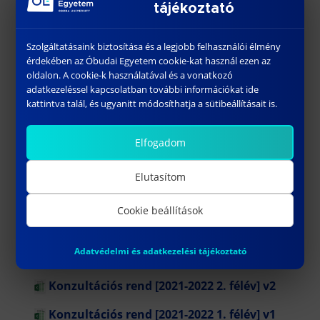
tájékoztató
Konzultációs rend [2025-2026 2. félév] v1
Szolgáltatásaink biztosítása és a legjobb felhasználói élmény
Konzultációs rend [2025-2026 1. félév] v1
érdekében az Óbudai Egyetem cookie-kat használ ezen az
oldalon. A cookie-k használatával és a vonatkozó
Konzultációs rend [2024-2025 2. félév] v1
adatkezeléssel kapcsolatban további információkat ide
kattintva talál, és ugyanitt módosíthatja a sütibeállításait is.
Konzultációs rend [2024-2025 1. félév] v1
Konzultációs rend [2023-2024 2. félév] v1
Elfogadom
Konzultációs rend [2023-2024 1. félév] v1
Elutasítom
Konzultációs rend [2022-2023 2. félév] v2
Cookie beállítások
Konzultációs rend [2022-2023 2. félév] v1
Adatvédelmi és adatkezelési tájékoztató
Konzultációs rend [2022-2023 1. félév] v1
Konzultációs rend [2021-2022 2. félév] v2
Konzultációs rend [2021-2022 1. félév] v1