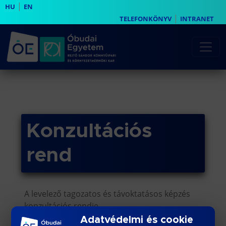
|
HU
EN
|
TELEFONKÖNYV
INTRANET
Konzultációs
rend
A levelező tagozatos és távoktatásos képzés
konzultációs rendje
Adatvédelmi és cookie
Konzultációs rend [2026-2027 1. félév] v1