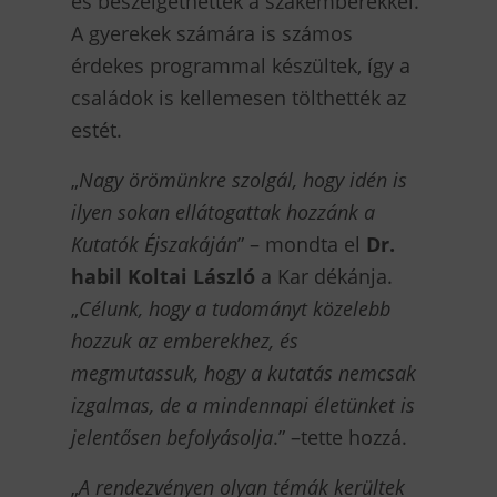
és beszélgethettek a szakemberekkel.
A gyerekek számára is számos
érdekes programmal készültek, így a
családok is kellemesen tölthették az
estét.
„
Nagy örömünkre szolgál, hogy idén is
ilyen sokan ellátogattak hozzánk a
Kutatók Éjszakáján
” – mondta el
Dr.
habil Koltai László
a Kar dékánja.
„
Célunk, hogy a tudományt közelebb
hozzuk az emberekhez, és
megmutassuk, hogy a kutatás nemcsak
izgalmas, de a mindennapi életünket is
jelentősen befolyásolja
.” –tette hozzá.
„
A rendezvényen olyan témák kerültek