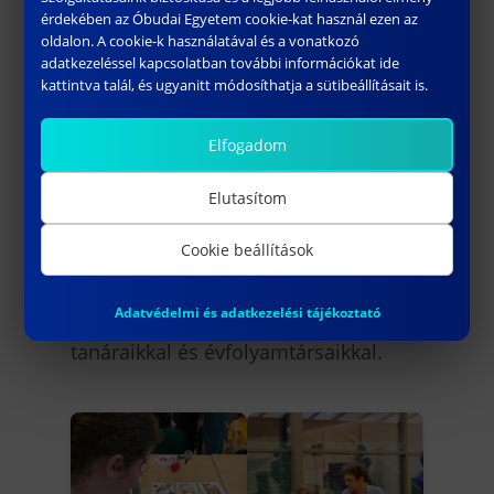
felidézzék egyetemi éveik emlékeit és
érdekében az Óbudai Egyetem cookie-kat használ ezen az
oldalon. A cookie-k használatával és a vonatkozó
megismerjék a Kar legújabb
adatkezeléssel kapcsolatban további információkat ide
fejlesztéseit. A rendezvényen
kattintva talál, és ugyanitt módosíthatja a sütibeállításait is.
előadások, beszélgetések, valamint
egy fergeteges koncert színesítette a
Elfogadom
programot.
Elutasítom
Az egykori hallgatók elismeréssel
Cookie beállítások
nyilatkoztak a Kar fejlődéséről és
örömmel fogadták a lehetőséget,
Adatvédelmi és adatkezelési tájékoztató
hogy újra találkozhassanak egykori
tanáraikkal és évfolyamtársaikkal.