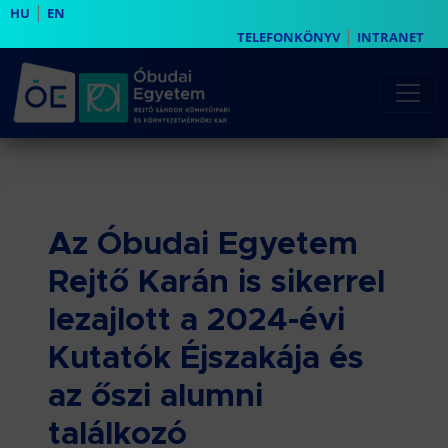
|
HU
EN
|
TELEFONKÖNYV
INTRANET
Az Óbudai Egyetem
Rejtő Karán is sikerrel
lezajlott a 2024-évi
Kutatók Éjszakája és
az őszi alumni
találkozó