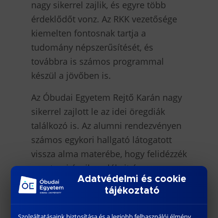
nagy sikerrel zajlik, és egyre több
érdeklődőt vonz. Az RKK vezetősége
kiemelten fontosnak tartja a
tudomány népszerűsítését, és
továbbra is számos programmal
készül a jövőben is.
Az Óbudai Egyetem Rejtő Karán nagy
sikerrel zajlott le az idei öregdiák
találkozó is. Az alumni rendezvényen
számos egykori hallgató látogatott
vissza alma materébe, hogy felidézzék
egyetemi éveik emlékeit és
Adatvédelmi és cookie
kapcsolatot építsenek egymással. Az
tájékoztató
Egyetem hívására közel száz öregdiák
érkezett a Doberdó úti épületbe, hogy
Szolgáltatásaink biztosítása és a legjobb felhasználói élmény