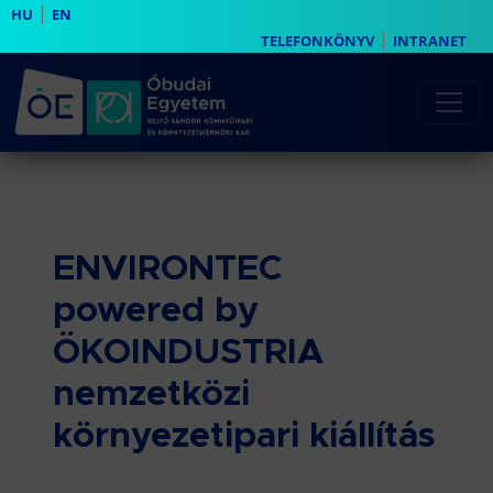
|
HU
EN
|
TELEFONKÖNYV
INTRANET
ENVIRONTEC
powered by
ÖKOINDUSTRIA
nemzetközi
környezetipari kiállítás