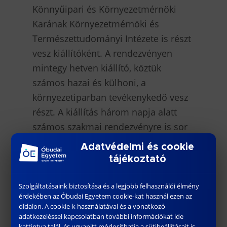
Könnyűipari és Környezetmérnöki
Karának Környezetmérnöki és
Természettudományi Intézete is részt
vesz kiállítóként. A rendezvényen
mintegy hetven kiállító, köztük
számos hazai és külhoni, a
környezetiparban tevékenykedő vesz
részt. A kiállítás három napja alatt
számos szakmai rendezvényre is sor
kerül, köztük nemzetközi
Adatvédelmi és cookie
konferenciákra is a
tájékoztató
hulladékgazdálkodás, és
kármentesítés szakterületeken.
Szolgáltatásaink biztosítása és a legjobb felhasználói élmény
érdekében az Óbudai Egyetem cookie-kat használ ezen az
Egyetemünk munkatársai és hallgatói
oldalon. A cookie-k használatával és a vonatkozó
regisztrációt követően a kiállítást, és a
adatkezeléssel kapcsolatban további információkat ide
kattintva talál, és ugyanitt módosíthatja a sütibeállításait is.