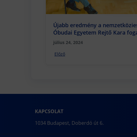
Újabb eredmény a nemzetköziesí
Óbudai Egyetem Rejtő Kara foga
Ege University delegációját
július 24, 2024
Előző
KAPCSOLAT
1034 Budapest, Doberdó út 6.