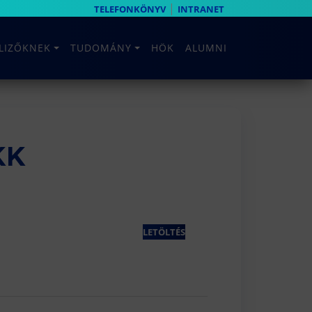
|
TELEFONKÖNYV
INTRANET
ELIZŐKNEK
TUDOMÁNY
HÖK
ALUMNI
KK
LETÖLTÉS