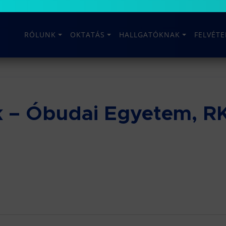
RÓLUNK
OKTATÁS
HALLGATÓKNAK
FELVÉT
k – Óbudai Egyetem, R