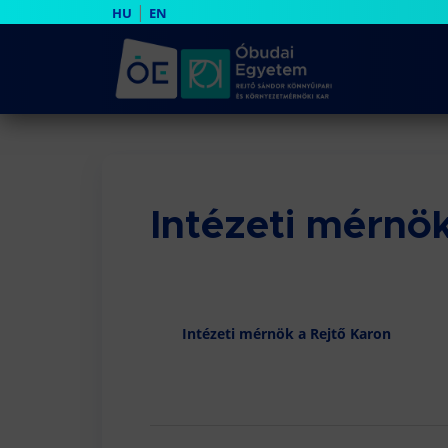
|
HU
EN
Intézeti mérnö
Intézeti mérnök a Rejtő Karon