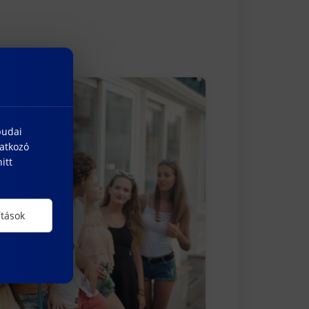
budai
natkozó
itt
ítások