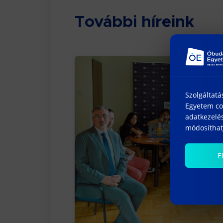
További híreink
Szolgáltatá
Egyetem coo
adatkezelés
módosíthatj
E