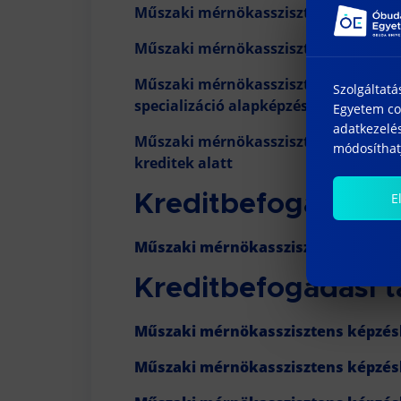
Műszaki mérnökasszisztens képzésbő
Műszaki mérnökasszisztens képzésbő
Műszaki mérnökasszisztens képzésbő
Szolgáltatá
specializáció alapképzésbe beszámít
Egyetem coo
adatkezelés
Műszaki mérnökasszisztens képzésbő
módosíthatj
kreditek alatt
E
Kreditbefogadási t
Műszaki mérnökasszisztens képzés
Kreditbefogadási t
Műszaki mérnökasszisztens képzés
Műszaki mérnökasszisztens képzés