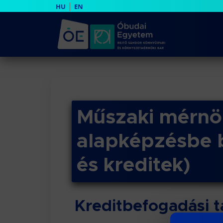
|
HU
EN
Műszaki mérnö
alapképzésbe 
és kreditek)
Kreditbefogadási t