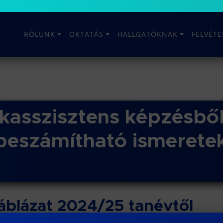
RÓLUNK
OKTATÁS
HALLGATÓKNAK
FELVÉT
kasszisztens képzésbő
beszámítható ismeretek
áblázat 2024/25 tanévtől