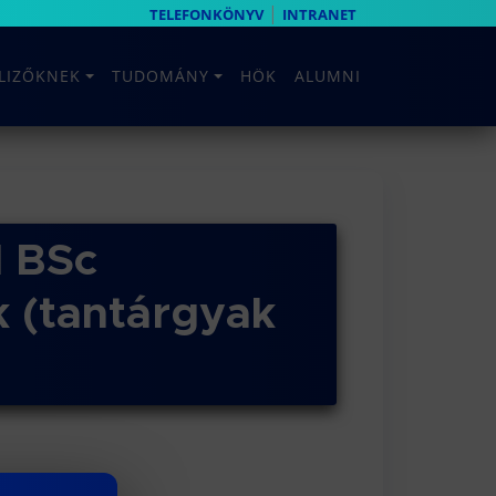
|
TELEFONKÖNYV
INTRANET
ELIZŐKNEK
TUDOMÁNY
HÖK
ALUMNI
l BSc
 (tantárgyak