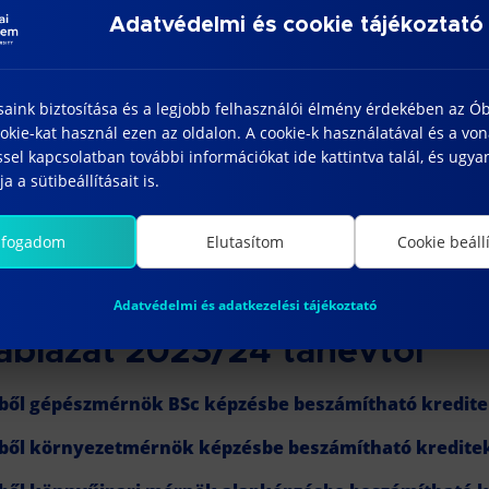
l gépészmérnök BSc képzésbe beszámítható kreditek
Adatvédelmi és cookie tájékoztató
l környezetmérnök képzésbe beszámítható kreditek
l könnyűipari mérnök Nyomtatott média-, csomagoláste
saink biztosítása és a legjobb felhasználói élmény érdekében az Ó
ható kreditek
kie-kat használ ezen az oldalon. A cookie-k használatával és a vo
sel kapcsolatban további információkat ide kattintva talál, és ugyan
l könnyűipari mérnök divattermék technológia speciali
a a sütibeállításait is.
lfogadom
Elutasítom
Cookie beáll
áblázat 2020/21 tanévtől
ből gépészmérnök BSc képzésbe beszámítható kredit
Adatvédelmi és adatkezelési tájékoztató
áblázat 2023/24 tanévtől
ből gépészmérnök BSc képzésbe beszámítható kredit
ből környezetmérnök képzésbe beszámítható kredite