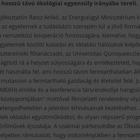
hosszú távú ökológiai egyensúly irányába tereli.
ékoztatón Raisz Anikó, az Energiaügyi Minisztérium k
 az egyetemek a tudásbázis szerepén túl a jövő formál
t a nemzetközi kooperáció fontosságára, kiemelve, ho
z egyetemek közötti kutatási és oktatási hálózatok kiép
niszterelnöki főtanácsadó, az Universitas Quinqueeccl
ilágított rá a helyzet súlyosságára és emlékeztetett,
t használta fel, ami hosszú távon fenntarthatatlan álla
 mutasson a fenntartható gazdaság és életvitel felé. J
(MEKH) elnöke és a konferencia társrendezője hangsú
 középpontjában” mottóval fémjelzett rendezvény olya
elengedhetetlen a jelenkor kihívásainak kezeléséhez. A
ek oktatási együttműködést, és olyan népszerű progr
z Erőművek éjszakája. A szakmai párbeszédbe az Óbud
lyettes rámutatott, hogy intézményükben a fenntarth