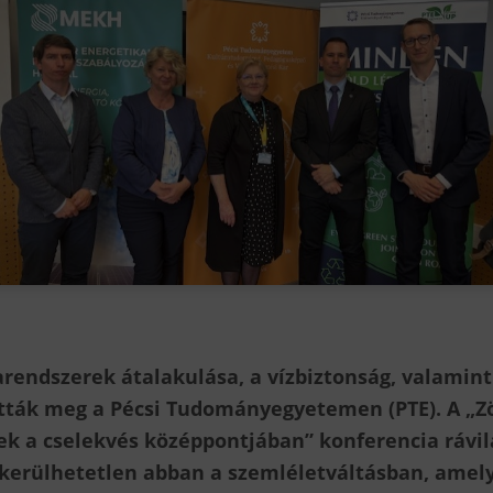
arendszerek átalakulása, a vízbiztonság, valamin
atták meg a Pécsi Tudományegyetemen (PTE). A „Zö
k a cselekvés középpontjában” konferencia rávilá
kerülhetetlen abban a szemléletváltásban, amely