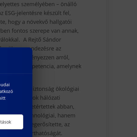
rhelyettes személyében – önálló
z ESG-jelentésre készült fel,
e, hogy a növekvő hallgatói
yben fontos szerepe van annak,
válokkal. A Rejtő Sándor
 kerül megrendezésre az
odást kezdeményezzen arról,
olyan élő kompetencia, amelynek
budai
ejárták a vízbiztonság ökológiai
natkozó
energiaforrások hálózati
itt
sztvevői egyetértettek abban,
em csupán technológiai, hanem
ítások
yilatkozat megerősítette, az
ygónk fenntarthatóságát.