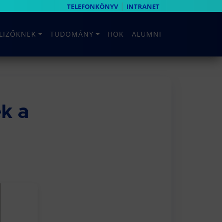
|
TELEFONKÖNYV
INTRANET
ELIZŐKNEK
TUDOMÁNY
HÖK
ALUMNI
k a