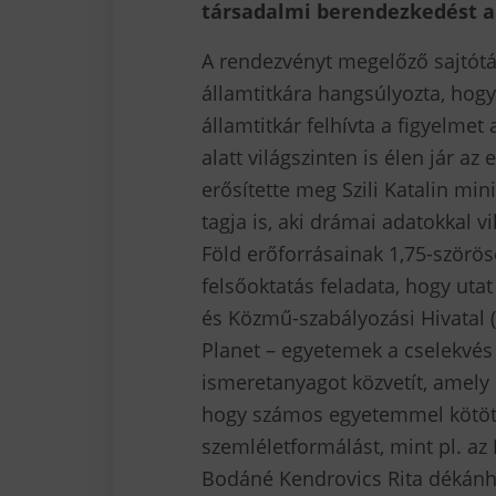
társadalmi berendezkedést a 
A rendezvényt megelőző sajtótáj
államtitkára hangsúlyozta, hogy
államtitkár felhívta a figyelme
alatt világszinten is élen jár a
erősítette meg Szili Katalin mi
tagja is, aki drámai adatokkal v
Föld erőforrásainak 1,75-szörösé
felsőoktatás feladata, hogy utat
és Közmű-szabályozási Hivatal 
Planet – egyetemek a cselekvés
ismeretanyagot közvetít, amely 
hogy számos egyetemmel kötött
szemléletformálást, mint pl. a
Bodáné Kendrovics Rita dékánhe