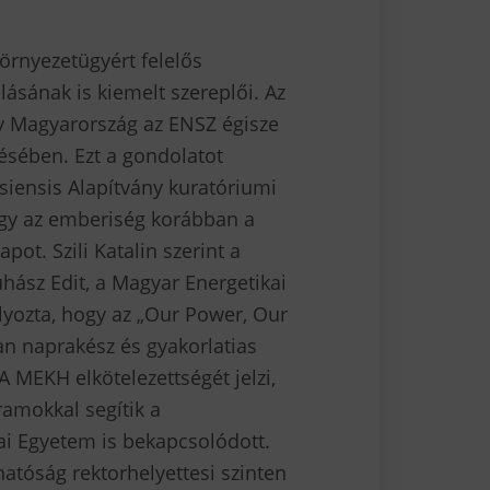
örnyezetügyért felelős
ásának is kiemelt szereplői. Az
gy Magyarország az ENSZ égisze
ítésében. Ezt a gondolatot
esiensis Alapítvány kuratóriumi
 hogy az emberiség korábban a
pot. Szili Katalin szerint a
uhász Edit, a Magyar Energetikai
lyozta, hogy az „Our Power, Our
n naprakész és gyakorlatias
 MEKH elkötelezettségét jelzi,
amokkal segítik a
ai Egyetem is bekapcsolódott.
atóság rektorhelyettesi szinten