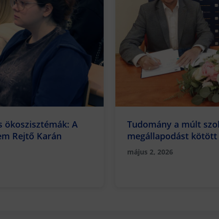
 ökoszisztémák: A
Tudomány a múlt szolg
em Rejtő Karán
megállapodást kötött
és a RETÖRKI
május 2, 2026