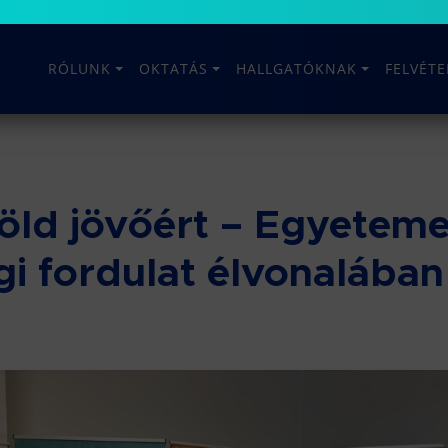
RÓLUNK
OKTATÁS
HALLGATÓKNAK
FELVÉT
öld jövőért – Egyeteme
gi fordulat élvonalában