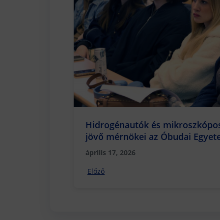
Hidrogénautók és mikroszkópos
jövő mérnökei az Óbudai Egyet
április 17, 2026
Előző