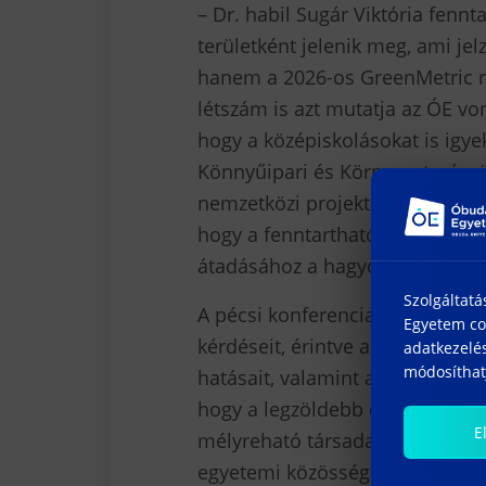
– Dr. habil Sugár Viktória fennt
területként jelenik meg, ami jel
hanem a 2026-os GreenMetric ra
létszám is azt mutatja az ÓE v
hogy a középiskolásokat is igye
Könnyűipari és Környezetmérnök
nemzetközi projektoktatási kon
hogy a fenntarthatóság nem csu
átadásához a hagyományos okt
Szolgáltatá
A pécsi konferencia három fő sz
Egyetem coo
kérdéseit, érintve a „SpongeCit
adatkezelés
módosíthatj
hatásait, valamint az energiaha
hogy a legzöldebb energia az, 
E
mélyreható társadalmi átalakulá
egyetemi közösségek készek a c