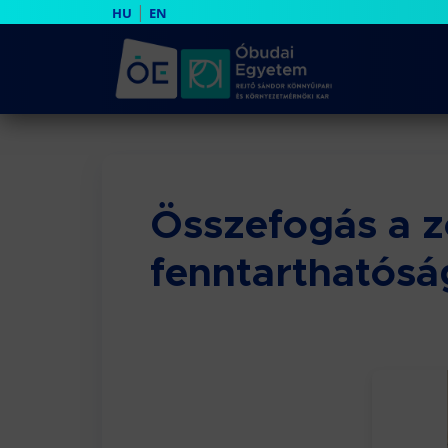
|
HU
EN
Összefogás a z
fenntarthatósá