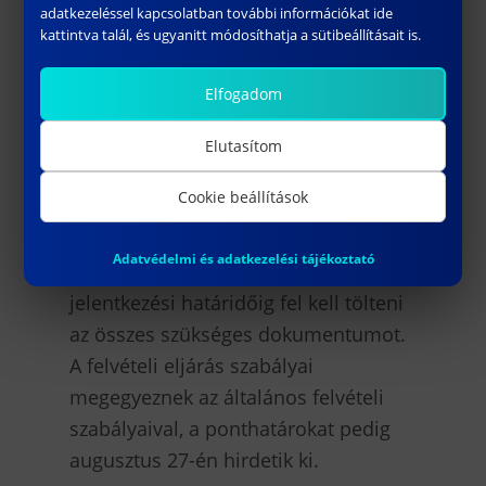
eredményekkel később átsorolást
adatkezeléssel kapcsolatban további információkat ide
kérhetnek a térítésmentes, állami
kattintva talál, és ugyanitt módosíthatja a sütibeállításait is.
ösztöndíjas helyekre. Ez a lehetőség a
szorgalmas és kitartó diákoknak
Elfogadom
biztosít perspektívát.
Elutasítom
A jelentkezési időszak 2025. július 30-
Cookie beállítások
tól augusztus 7-ig tart, ezért érdemes
sietni. A felvételi kizárólag a felvi.hu
Adatvédelmi és adatkezelési tájékoztató
felületén keresztül történik, ahol a
jelentkezési határidőig fel kell tölteni
az összes szükséges dokumentumot.
A felvételi eljárás szabályai
megegyeznek az általános felvételi
szabályaival, a ponthatárokat pedig
augusztus 27-én hirdetik ki.