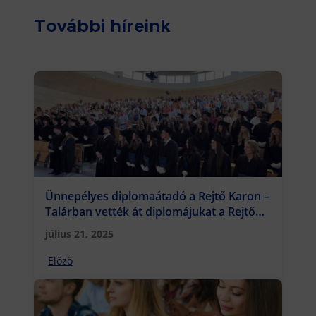
További híreink
Ünnepélyes diplomaátadó a Rejtő Karon –
Talárban vették át diplomájukat a Rejtő
Kar végzős hallgatói
július 21, 2025
Előző