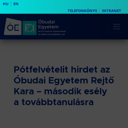
|
HU
EN
|
TELEFONKÖNYV
INTRANET
Pótfelvételit hirdet az
Óbudai Egyetem Rejtő
Kara – második esély
a továbbtanulásra