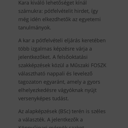
Kara kiváló lehetőséget kínál
számukra: pótfelvételit hirdet, így
még idén elkezdhetők az egyetemi
tanulmányok.
A kar a pótfelvételi eljárás keretében
több izgalmas képzésre várja a
jelentkezőket. A felsőoktatási
szakképzések közül a Műszaki FOSZK
választható nappali és levelező
tagozaton egyaránt, amely a gyors
elhelyezkedésre vágyóknak nyújt
versenyképes tudást.
Az alapképzések (BSc) terén is széles
a választék. A jelentkezők a
Könnyűipari mérnök szakot