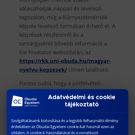
választhatják nappali és levelező
tagozaton, míg a Környezetmérnök
képzés levelező formában érhető el. A
képzések részleteiről és a
tantárgyakról bővebb információ a
kar hivatalos weboldalán, az
https://rkk.uni-obuda.hu/magyar-
nyelvu-kepzesek/
címen található.
Fontos tudni, hogy a pótfelvételi
során kizárólag önköltséges helyekre
Adatvédelmi és cookie
lehet jelentkezni. Azonban az egyetem
tájékoztató
ösztönző rendszert működtet: a
nappali tagozatos hallgatók
Szolgáltatásaink biztosítása és a legjobb felhasználói élmény
kiemelkedő tanulmányi
érdekében az Óbudai Egyetem cookie-kat használ ezen az
oldalon. A cookie-k használatával és a vonatkozó