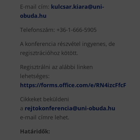
E-mail cím:
kulcsar.kiara@uni-
obuda.hu
Telefonszám: +36-1-666-5905
A konferencia részvétel ingyenes, de
regisztrációhoz kötött.
Regisztrálni az alábbi linken
lehetséges:
https://forms.office.com/e/RN4izcFfcF
Cikkeket beküldeni
a
rejtokonferencia@uni-obuda.hu
e-mail címre lehet.
Határidők: