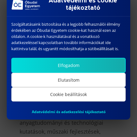
Adatvédelmi és cookie
Óbudai Egyetem RKK, Erdélyi terem
tájékoztató
16:00 Ipari termék- és formatervező
Szolgáltatásaink biztosítása és a legjobb felhasználói élmény
szekció – Óbudai Egyetem RKK, Gara
érdekében az Óbudai Egyetem cookie-kat használ ezen az
terem
oldalon. A cookie-k használatával és a vonatkozó
adatkezeléssel kapcsolatban további információkat ide
17:30 Kávészünet – Óbudai Egyetem
kattintva talál, és ugyanitt módosíthatja a sütibeállításait is.
RKK, Aula
Elfogadom
19:00 Zárszó – Óbudai Egyetem RKK,
Schmalz terem
Elutasítom
Cookie beállítások
A konferencia tervezett témakörei:
Adatvédelmi és adatkezelési tájékoztató
Ipar- és szakmatörténet,
anyagtudományi és technológiai
kutatások, műszaki fejlesztések,