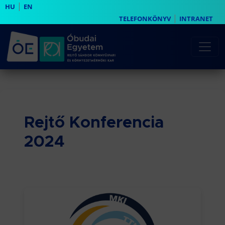
|
HU
EN
|
TELEFONKÖNYV
INTRANET
Rejtő Konferencia
2024