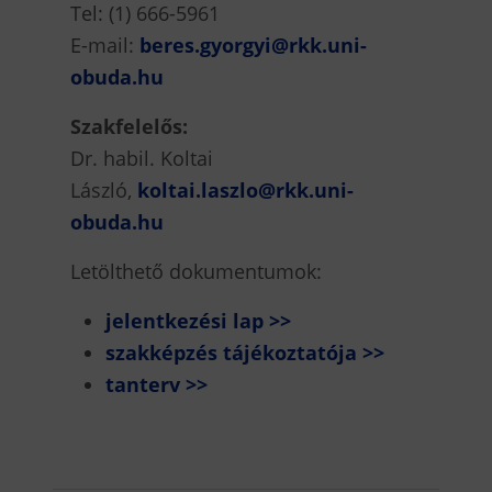
Tel: (1) 666-5961
E-mail:
beres.gyorgyi@rkk.uni-
obuda.hu
Szakfelelős:
Dr. habil. Koltai
László,
koltai.laszlo@rkk.uni-
obuda.hu
Letölthető dokumentumok:
jelentkezési lap >>
szakképzés tájékoztatója >>
tanterv >>