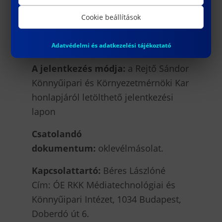
október 1.
Cookie beállítások
Jelentkezési határidő:
2026.
szeptember 20.
Adatvédelmi és adatkezelési tájékoztató
A jelentkezés módja:
a Rejtő Sándor
Könnyűipari és Környezetmérnöki Kar
honlapjáról letölthető jelentkezési
lapon
Csatolandó
dokumentum:
oklevélmásolat.
Kapcsolattartó:
Béres Lászlóné
Cím: ÓE RKK Médiatechnológiai és
Könnyűipari Intézet, 1034 Budapest,
Doberdó út 6.