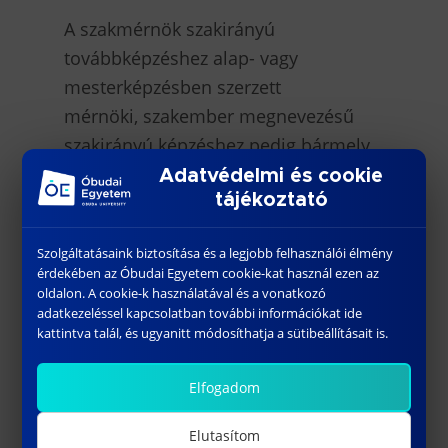
A szakmérnök szakirányú
továbbképzéshez alap- vagy
mesterképzésben szerzett
mérnöki, szakember megnevezésű
szakirányú képzéshez pedig bármely
szakon kapott főiskolai vagy egyetemi
Adatvédelmi és cookie
tájékoztató
oklevél szükséges.
A szakirányú továbbképzésben
Szolgáltatásaink biztosítása és a legjobb felhasználói élmény
érdekében az Óbudai Egyetem cookie-kat használ ezen az
megszerezhető
oldalon. A cookie-k használatával és a vonatkozó
szakképzettség:
Szakmérnök
adatkezeléssel kapcsolatban további információkat ide
csomagolástechnológus szakon vagy
kattintva talál, és ugyanitt módosíthatja a sütibeállításait is.
Szakember csomagolástechnológus
Elfogadom
szakon.
Elutasítom
A képzés tervezett kezdete:
2026.