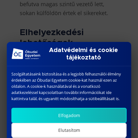
befutva magas szintű vezető lett,
sokan külföldön értek el sikereket.
Elhelyezkedési
lehetőségek
Adatvédelmi és cookie
tájékoztató
A BSc szintű képzés elvégzése után
két lehetőség közül is választhat egy
Szolgáltatásaink biztosítása és a legjobb felhasználói élmény
immár végzett mérnök. Amennyiben
érdekében az Óbudai Egyetem cookie-kat használ ezen az
oldalon. A cookie-k használatával és a vonatkozó
tudását tovább szeretné mélyíteni,
adatkezeléssel kapcsolatban további információkat ide
bekapcsolódhat számos, a lineáris
kattintva talál, és ugyanitt módosíthatja a sütibeállításait is.
képzés következő fázisát jelentő ún.
MSc szintű képzésbe (ami a BSc-re
Elfogadom
épülve a mai egyetemi szintű
Elutasítom
képzésnek felel meg).