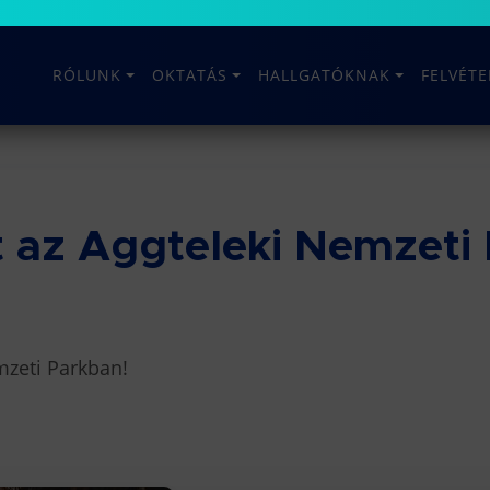
RÓLUNK
OKTATÁS
HALLGATÓKNAK
FELVÉT
 az Aggteleki Nemzeti
mzeti Parkban!