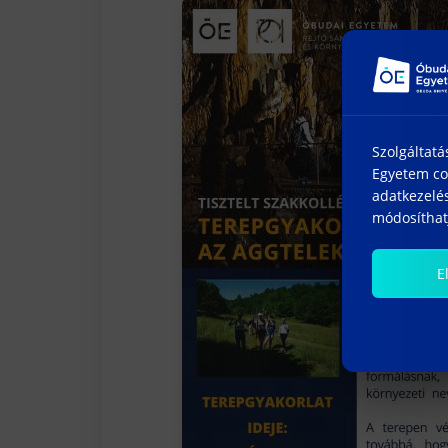
Szolgáltatá
Egyetem coo
adatkezelés
módosíthatj
E