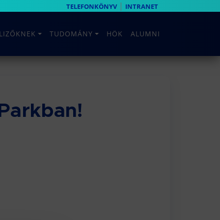
|
TELEFONKÖNYV
INTRANET
ELIZŐKNEK
TUDOMÁNY
HÖK
ALUMNI
 Parkban!