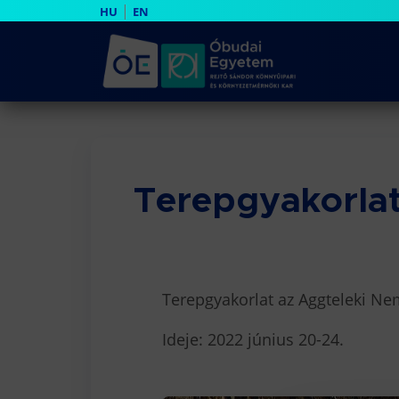
|
HU
EN
Terepgyakorlat
Terepgyakorlat az Aggteleki Ne
Ideje: 2022 június 20-24.