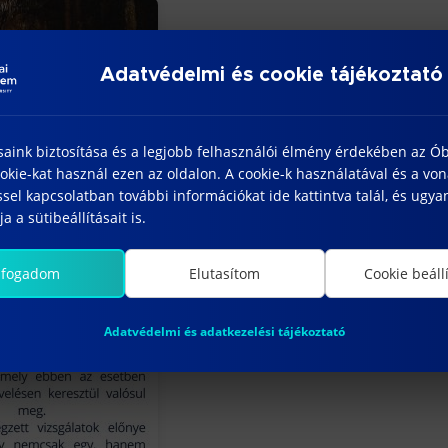
Adatvédelmi és cookie tájékoztató
További híreink
saink biztosítása és a legjobb felhasználói élmény érdekében az Ó
kie-kat használ ezen az oldalon. A cookie-k használatával és a vo
sel kapcsolatban további információkat ide kattintva talál, és ugyan
a a sütibeállításait is.
lfogadom
Elutasítom
Cookie beáll
Adatvédelmi és adatkezelési tájékoztató