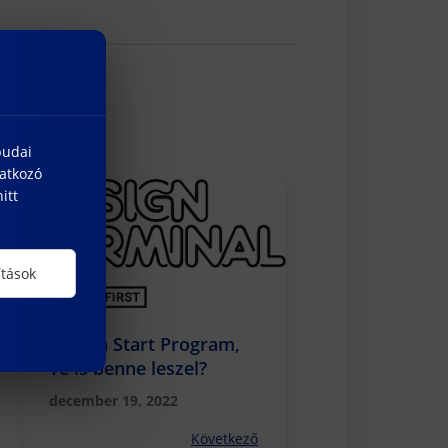
budai
natkozó
itt
ítások
Indul a Start Program,
Te is benne leszel?
december 19, 2022
Következő