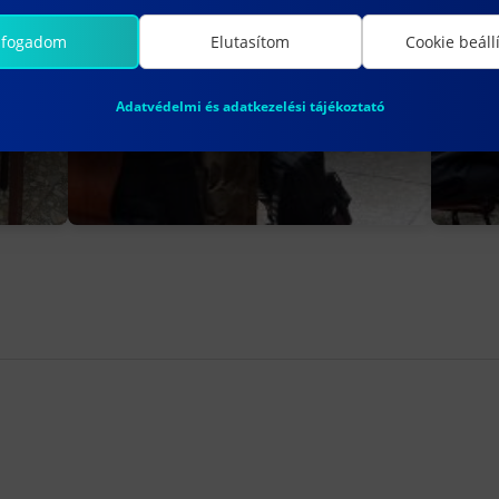
lfogadom
Elutasítom
Cookie beáll
Adatvédelmi és adatkezelési tájékoztató