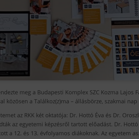
rendezte meg a Budapesti Komplex SZC Kozma Lajos Fa
l közösen a Találkoz(z)ma – állásbörze, szakmai nap é
met az RKK két oktatója: Dr. Hottó Éva és Dr. Oroszlá
ták az egyetemi képzésről tartott előadást. Dr. Hottó
artott a 12. és 13. évfolyamos diákoknak. Az egyetem as