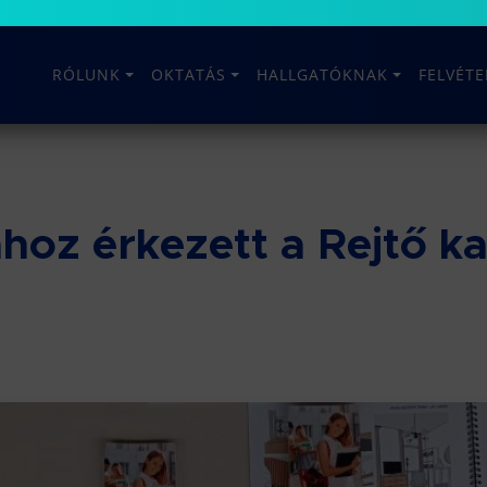
RÓLUNK
OKTATÁS
HALLGATÓKNAK
FELVÉT
oz érkezett a Rejtő ka