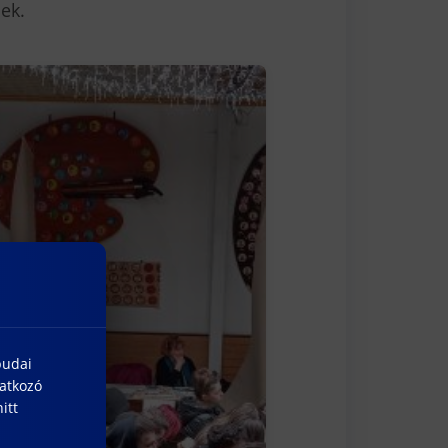
ek.
budai
natkozó
itt