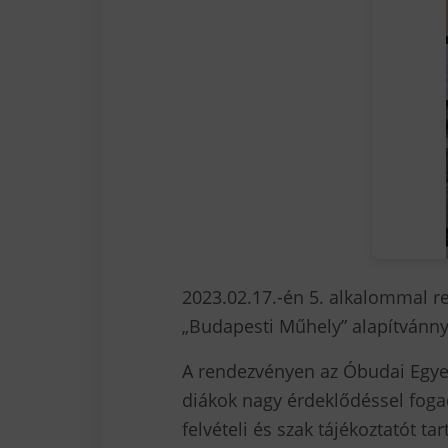
2023.02.17.-én 5. alkalommal 
„Budapesti Műhely” alapítvánnya
A rendezvényen az Óbudai Egyete
diákok nagy érdeklődéssel fogad
felvételi és szak tájékoztatót t