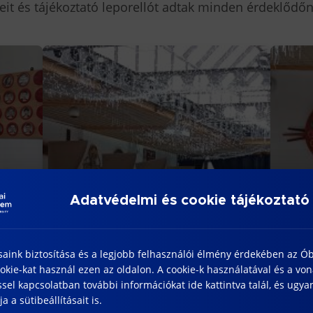
eit és tájékoztató leporellót adtak minden érdeklődőn
Adatvédelmi és cookie tájékoztató
saink biztosítása és a legjobb felhasználói élmény érdekében az Ó
kie-kat használ ezen az oldalon. A cookie-k használatával és a vo
sel kapcsolatban további információkat ide kattintva talál, és ugyan
a a sütibeállításait is.