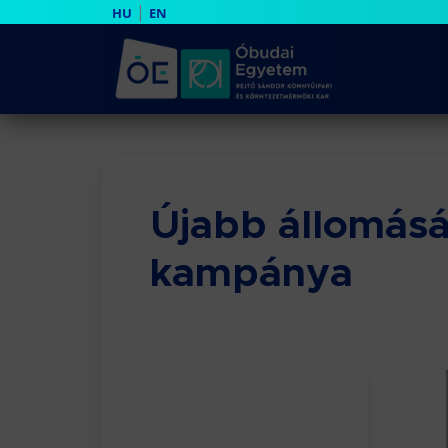
|
HU
EN
Újabb állomásáh
kampánya