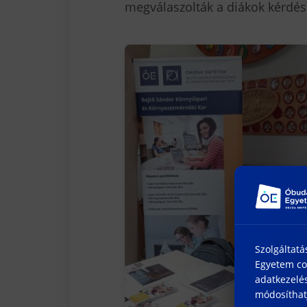
megválaszolták a diákok kérdés
Szolgáltatá
Egyetem coo
adatkezelés
módosíthatj