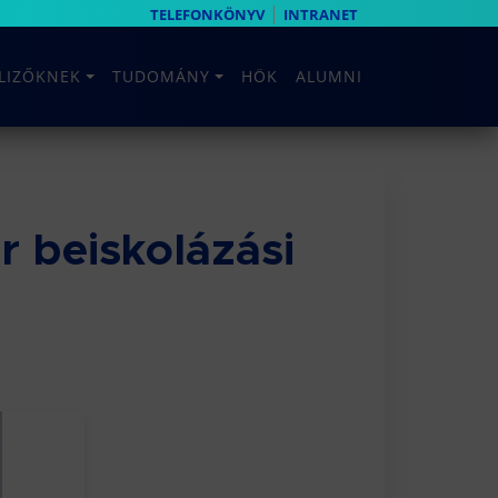
|
TELEFONKÖNYV
INTRANET
ELIZŐKNEK
TUDOMÁNY
HÖK
ALUMNI
r beiskolázási