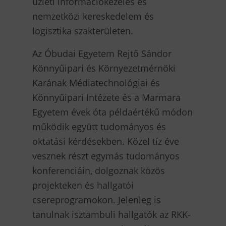
üzleti információkezelés és
nemzetközi kereskedelem és
logisztika szakterületen.
Az Óbudai Egyetem Rejtő Sándor
Könnyűipari és Környezetmérnöki
Karának Médiatechnológiai és
Könnyűipari Intézete és a Marmara
Egyetem évek óta példaértékű módon
működik együtt tudományos és
oktatási kérdésekben. Közel tíz éve
vesznek részt egymás tudományos
konferenciáin, dolgoznak közös
projekteken és hallgatói
csereprogramokon. Jelenleg is
tanulnak isztambuli hallgatók az RKK-