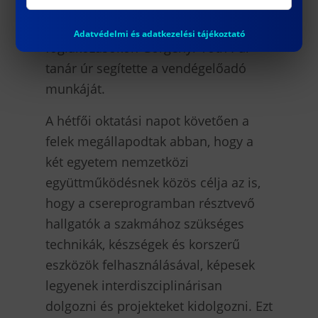
papíripari szakmai
laboratóriumokban tartott
Adatvédelmi és adatkezelési tájékoztató
foglakozásokon Görgényi-Tóth Pál
tanár úr segítette a vendégelőadó
munkáját.
A hétfői oktatási napot követően a
felek megállapodtak abban, hogy a
két egyetem nemzetközi
együttműködésnek közös célja az is,
hogy a csereprogramban résztvevő
hallgatók a szakmához szükséges
technikák, készségek és korszerű
eszközök felhasználásával, képesek
legyenek interdiszciplinárisan
dolgozni és projekteket kidolgozni. Ezt