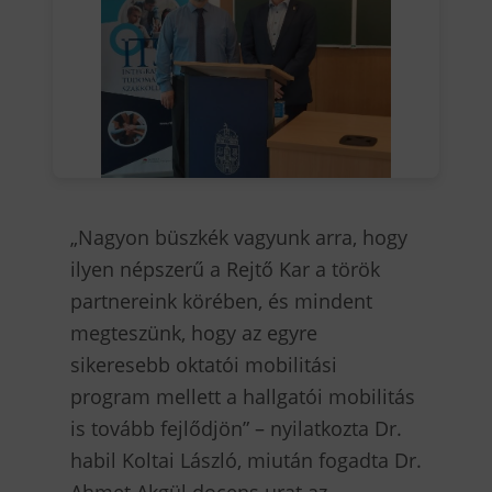
„Nagyon büszkék vagyunk arra, hogy
ilyen népszerű a Rejtő Kar a török
partnereink körében, és mindent
megteszünk, hogy az egyre
sikeresebb oktatói mobilitási
program mellett a hallgatói mobilitás
is tovább fejlődjön” – nyilatkozta Dr.
habil Koltai László, miután fogadta Dr.
Ahmet Akgül docens urat az