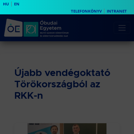
|
HU
EN
|
TELEFONKÖNYV
INTRANET
Újabb vendégoktató
Törökországból az
RKK-n