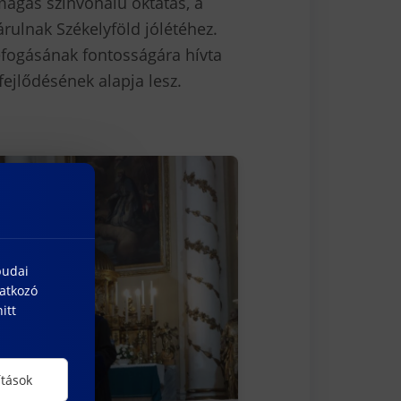
 magas színvonalú oktatás, a
rulnak Székelyföld jólétéhez.
efogásának fontosságára hívta
fejlődésének alapja lesz.
budai
natkozó
itt
ítások