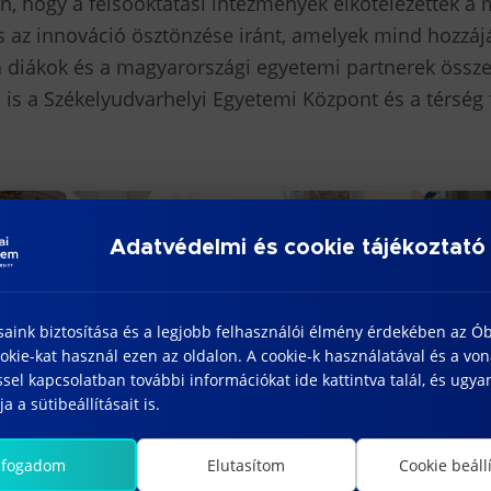
an, hogy a felsőoktatási intézmények elkötelezettek a
 az innováció ösztönzése iránt, amelyek mind hozzájá
a diákok és a magyarországi egyetemi partnerek össz
n is a Székelyudvarhelyi Egyetemi Központ és a térség 
Adatvédelmi és cookie tájékoztató
saink biztosítása és a legjobb felhasználói élmény érdekében az Ó
kie-kat használ ezen az oldalon. A cookie-k használatával és a vo
sel kapcsolatban további információkat ide kattintva talál, és ugyan
a a sütibeállításait is.
lfogadom
Elutasítom
Cookie beáll