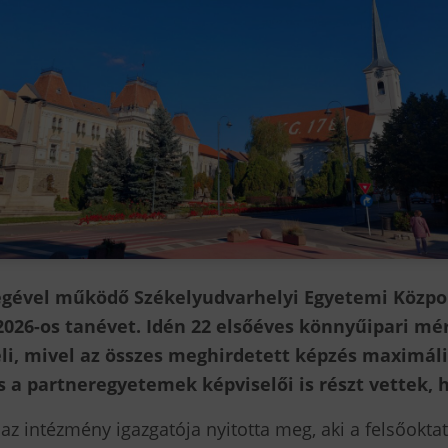
égével működő Székelyudvarhelyi Egyetemi Közp
2026-os tanévet. Idén 22 elsőéves könnyűipari mér
i, mivel az összes meghirdetett képzés maximáli
 a partneregyetemek képviselői is részt vettek, 
az intézmény igazgatója nyitotta meg, aki a felsőoktat