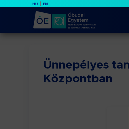
|
HU
EN
Ünnepélyes tan
Központban