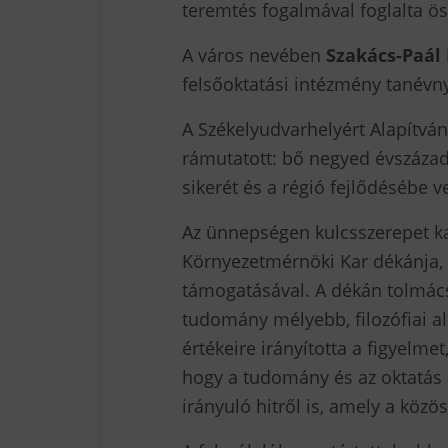
teremtés fogalmával foglalta ö
A város nevében
Szakács-Paál 
felsőoktatási intézmény tanévnyi
A Székelyudvarhelyért Alapítván
rámutatott: bő negyed évszázad
sikerét és a régió fejlődésébe ve
Az ünnepségen kulcsszerepet k
Környezetmérnöki Kar dékánja,
támogatásával. A dékán tolmác
tudomány mélyebb, filozófiai a
értékeire irányította a figyelm
hogy a tudomány és az oktatás
irányuló hitről is, amely a közös