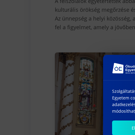
A felszólalók egyetértettek abb
kulturális örökség megőrzése és
Az ünnepség a helyi közösség, 
fel a figyelmet, amely a jövőbe
Szolgáltatá
Egyetem coo
adatkezelés
módosíthatj
E