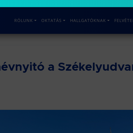
RÓLUNK
OKTATÁS
HALLGATÓKNAK
FELVÉT
évnyitó a Székelyudva