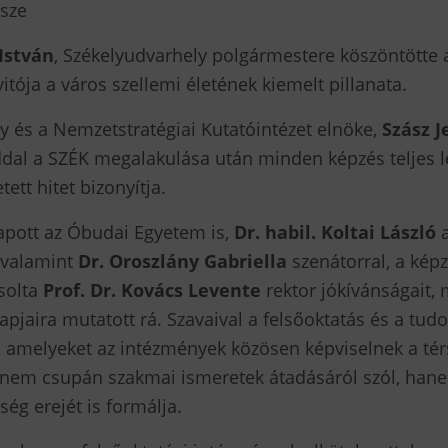
ssze
István
, Székelyudvarhely polgármestere köszöntötte a
tója a város szellemi életének kiemelt pillanata.
y és a Nemzetstratégiai Kutatóintézet elnöke,
Szász J
dal a SZÉK megalakulása után minden képzés teljes 
tett hitet bizonyítja.
apott az Óbudai Egyetem is,
Dr. habil. Koltai László
a
 valamint
Dr. Oroszlány Gabriella
szenátorral, a kép
solta
Prof. Dr. Kovács Levente
rektor jókívánságait,
lapjaira mutatott rá. Szavaival a felsőoktatás és a t
et, amelyeket az intézmények közösen képviselnek a tér
 nem csupán szakmai ismeretek átadásáról szól, ha
ség erejét is formálja.