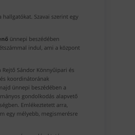
 hallgatókat. Szavai szerint egy
enő
ünnepi beszédében
létszámmal indul, ami a központ
 Rejtő Sándor Könnyűipari és
zés koordinátorának
 majd ünnepi beszédében a
udományos gondolkodás alapvető
ségben. Emlékeztetett arra,
nem egy mélyebb, megismerésre