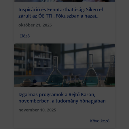
Inspiráció és Fenntarthatóság: Sikerrel
zárult az ÓE TTI „Fókuszban a hazai
márkák” előadása a Design Hét keretében
október 21, 2025
Előző
Izgalmas programok a Rejtő Karon,
novemberben, a tudomány hónapjában
november 10, 2025
Következő