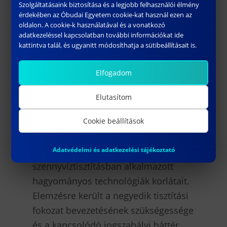
Szolgáltatásaink biztosítása és a legjobb felhasználói élmény
Magyarországon
.”
érdekében az Óbudai Egyetem cookie-kat használ ezen az
oldalon. A cookie-k használatával és a vonatkozó
A délelőtti szekcióban a
adatkezeléssel kapcsolatban további információkat ide
kattintva talál, és ugyanitt módosíthatja a sütibeállításait is.
mikroszennyezők által támasztott
kihívások kerültek terítékre. Vezető
Elfogadom
szakértők mutatták be a
gyógyszermaradványoktól,
Elutasítom
növényvédőszerektől és más vegyi
Cookie beállítások
anyagoktól származó
mikroszennyezők környezeti és
Adatvédelmi és adatkezelési tájékoztató
egészségügyi kockázatait, valamint a
szennyvíztisztításban alkalmazott
hagyományos technológiák korlátait.
Elemzésre került a negyedik tisztítási
fokozat bevezetésének szükségessége
és a kapcsolódó jogszabályi háttér.