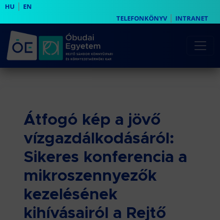
|
HU
EN
|
TELEFONKÖNYV
INTRANET
Átfogó kép a jövő
vízgazdálkodásáról:
Sikeres konferencia a
mikroszennyezők
kezelésének
kihívásairól a Rejtő