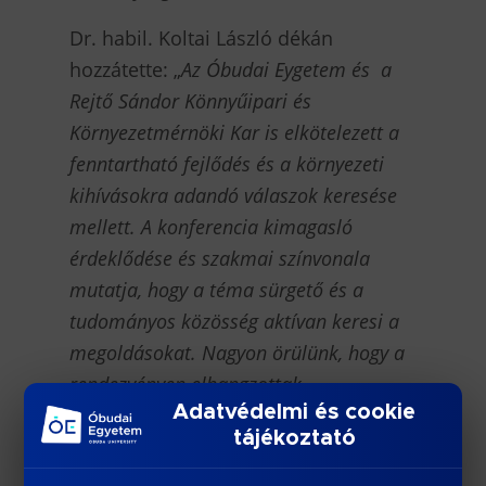
Dr. habil. Koltai László dékán
hozzátette: „
Az Óbudai Eygetem és a
Rejtő Sándor Könnyűipari és
Környezetmérnöki Kar is elkötelezett a
fenntartható fejlődés és a környezeti
kihívásokra adandó válaszok keresése
mellett. A konferencia kimagasló
érdeklődése és szakmai színvonala
mutatja, hogy a téma sürgető és a
tudományos közösség aktívan keresi a
megoldásokat. Nagyon örülünk, hogy a
rendezvényen elhangzottak
Adatvédelmi és cookie
hozzájárulnak a negyedik fokozatú
tájékoztató
tisztítási technológiák mihamarabbi és
hatékony bevezetéséhez