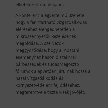
elkötelezett munkájához.”
A konferencia egyértelmű üzenete,
hogy a fenntartható vízgazdálkodás
eléréséhez elengedhetetlen a
mikroszennyezők kezelésének
megoldása. A szervezők
meggyőződése, hogy a mostani
eseményhez hasonló szakmai
párbeszédek és tudásmegosztó
fórumok alapvetően járulnak hozzá a
hazai vízgazdálkodás és
környezetvédelem fejlődéséhez,
megteremtve a tiszta vizek jövőjét.