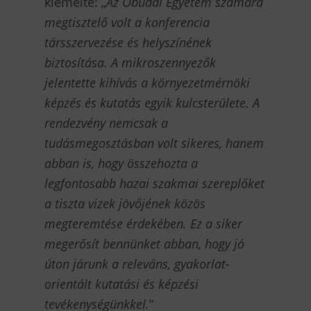
kiemelte: „
Az Óbudai Egyetem számára
megtisztelő volt a konferencia
társszervezése és helyszínének
biztosítása. A mikroszennyezők
jelentette kihívás a környezetmérnöki
képzés és kutatás egyik kulcsterülete. A
rendezvény nemcsak a
tudásmegosztásban volt sikeres, hanem
abban is, hogy összehozta a
legfontosabb hazai szakmai szereplőket
a tiszta vizek jövőjének közös
megteremtése érdekében. Ez a siker
megerősít bennünket abban, hogy jó
úton járunk a releváns, gyakorlat-
orientált kutatási és képzési
tevékenységünkkel.
”