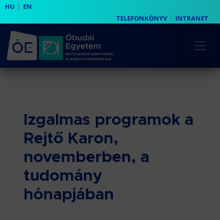
|
HU
EN
|
TELEFONKÖNYV
INTRANET
Izgalmas programok a
Rejtő Karon,
novemberben, a
tudomány
hónapjában