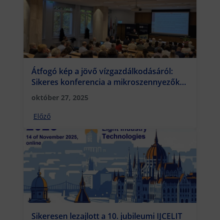
Átfogó kép a jövő vízgazdálkodásáról:
Sikeres konferencia a mikroszennyezők
kezelésének kihívásairól a Rejtő Karon
október 27, 2025
Előző
Sikeresen lezajlott a 10. jubileumi IJCELIT