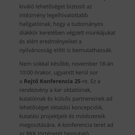
kiváló lehetőséget biztosít az
intézmény legelhivatottabb
hallgatóinak, hogy a tudományos
diákkör keretében végzett munkájukat
és elért eredményeiket a
nyilvánosság előtt is bemutathassák.
Nem sokkal később, november 18-án
10:00 órakor, ugyanitt kerül sor
a
Rejtő Konferencia 25
-re. Ez a
rendezvény a kar oktatóinak,
kutatóinak és külsős partnereinek ad
lehetőséget oktatási koncepcióik,
kutatási projektjeik és módszereik
megosztására. A konferencia teret ad
az RKK történetét bemutató