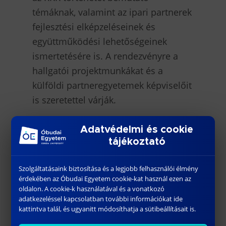
témáknak, valamint az ipari partnerek
fejlesztési elképzeléseinek és
együttműködési lehetőségeinek
ismertetésére is. A rendezvényre a
hallgatói projektmunkákat és a
külföldi partneregyetemek képviselőit
is szeretettel várják.
A Rejtő Kar a nemzetközi tudományos
Adatvédelmi és cookie
életbe is aktívan bekapcsolódik két
tájékoztató
jelentős online konferenciával.
Szolgáltatásaink biztosítása és a legjobb felhasználói élmény
IJCELIT Konferencia
(2025. november
érdekében az Óbudai Egyetem cookie-kat használ ezen az
14.) Ez a nemzetközi fórum a
oldalon. A cookie-k használatával és a vonatkozó
adatkezeléssel kapcsolatban további információkat ide
környezetvédelmi és könnyűipari
kattintva talál, és ugyanitt módosíthatja a sütibeállításait is.
szektorban dolgozó kutatókat,