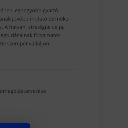
gének legnagyobb
gyártó
ágának jövőbe mutató termékei
 A hatvani stratégiai célja,
 megoldásainak folyamatos
ív szerepet vállaljon.
somagolástervezése