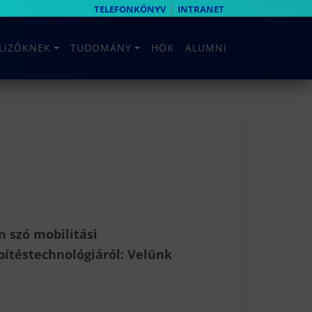
|
TELEFONKÖNYV
INTRANET
ELIZŐKNEK
TUDOMÁNY
HÖK
ALUMNI
n szó mobilitási
építéstechnológiáról: Velünk