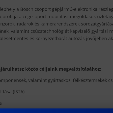
elephely a Bosch csoport gépjármű-elektronika
részle
 fő profilja a cégcsoport mobilitási megoldások üzlet
enzorok, radarok és kamerarendszerek sorozatgyártása.
nek, valamint csúcstechnológiát képviselő gyártási
 balesetmentes és környezetbarát autózás jövőjében akt
járulhatsz közös céljaink megvalósításáh
oz:
mponensek, valamint gyártásközi félkésztermékek c
ítása (ISTA)
a