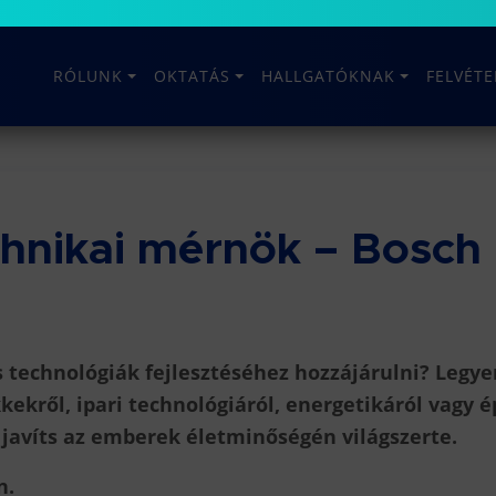
RÓLUNK
OKTATÁS
HALLGATÓKNAK
FELVÉT
hnikai mérnök – Bosch
s technológiák fejlesztéséhez hozzájárulni? Legye
kekről, ipari technológiáról, energetikáról vagy 
y javíts az emberek életminőségén világszerte.
n.