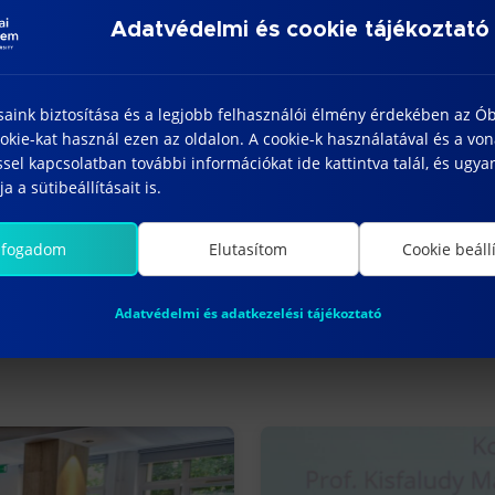
létrehozása
Adatvédelmi és cookie tájékoztató
 projektmunkában
kkal, a Bosch más telephelyeivel, illetve beszállítókk
saink biztosítása és a legjobb felhasználói élmény érdekében az Ó
kie-kat használ ezen az oldalon. A cookie-k használatával és a vo
mációk.
sel kapcsolatban további információkat ide kattintva talál, és ugyan
a a sütibeállításait is.
lfogadom
Elutasítom
Cookie beáll
Adatvédelmi és adatkezelési tájékoztató