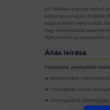
Az 1998-ban alapított hatvani t
központja a világon. A vállalat
közül a vezérlő elektronikák, sz
hogy munkavállalói szakértelmé
fejlesztésével az automatizált,
Állás leírása
Feladataid, amelyekkel hozzá
► Késztermékek, mechanikai ko
► Csomagolási tesztek lebonyol
► Csomagolások optimalizálás