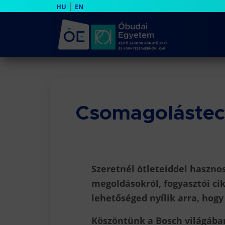
|
HU
EN
Csomagolástec
Szeretnél ötleteiddel haszno
megoldásokról, fogyasztói cik
lehetőséged nyílik arra, hog
Köszöntünk a Bosch világába