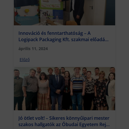
Innováció és fenntarthatóság – A
Logipack Packaging Kft. szakmai előadása
az Óbudai Egyetem Rejtő Karán
április 11, 2024
Előző
Jó ötlet volt! – Sikeres könnyűipari mester
szakos hallgatók az Óbudai Egyetem Rejtő