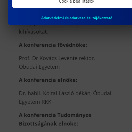
Cookie beállítások
a csomagolásipar szakembereit,
kutatóit és oktatóit, hogy megvitassák
Adatvédelmi és adatkezelési tájékoztató
a legújabb trendeket, fejlesztéseket és
kihívásokat.
A konferencia fővédnöke:
Prof. Dr Kovács Levente rektor,
Óbudai Egyetem
A konferencia elnöke:
Dr. habil. Koltai László dékán, Óbudai
Egyetem RKK
A konferencia Tudományos
Bizottságának elnöke: