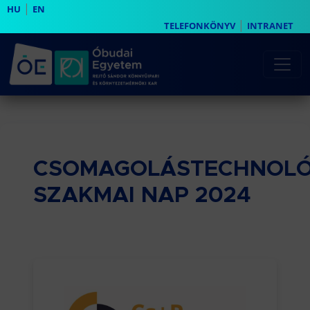
|
HU
EN
|
TELEFONKÖNYV
INTRANET
CSOMAGOLÁSTECHNOL
SZAKMAI NAP 2024