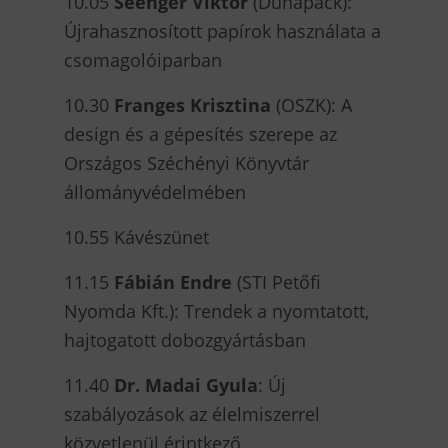
10.05
Seenger Viktor
(Dunapack):
Újrahasznosított papírok használata a
csomagolóiparban
10.30
Franges Krisztina
(OSZK): A
design és a gépesítés szerepe az
Országos Széchényi Könyvtár
állományvédelmében
10.55 Kávészünet
11.15
Fábián Endre
(STI Petőfi
Nyomda Kft.): Trendek a nyomtatott,
hajtogatott dobozgyártásban
11.40
Dr. Madai Gyula
: Új
szabályozások az élelmiszerrel
közvetlenül érintkező