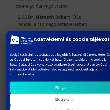
csomagolóanyagok terén
12.05
Dr. Németh Róbert
(ÓE):
Trendek a csomagolástervezésben
12.30 Ebéd
Adatvédelmi és cookie tájékozt
13.30
Nagy Miklós
: A visszaváltási
rendszer nemzetközi kitekintésben
Szolgáltatásaink biztosítása és a legjobb felhasználói élmény érdeké
az Óbudai Egyetem cookie-kat használ ezen az oldalon. A cookie-k
13.55
Kecskés Katalin, Magyar
használatával és a vonatkozó adatkezeléssel kapcsolatban további
információkat ide kattintva talál, és ugyanitt módosíthatja a
Róbert
: GS1 workshop – A
sütibeállításait is.
vonalkódok jövője, a jövő kódjai
Elfogadom
15.00
Hungaropack Student
díjátadó
Elutasítom
A konferencia célja, hogy összehozza