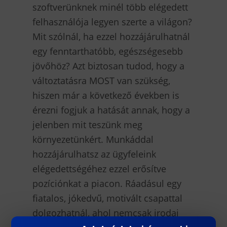
szoftverünknek minél több elégedett
felhasználója legyen szerte a világon?
Mit szólnál, ha ezzel hozzájárulhatnál
egy fenntarthatóbb, egészségesebb
jövőhöz? Azt biztosan tudod, hogy a
változtatásra MOST van szükség,
hiszen már a következő években is
érezni fogjuk a hatását annak, hogy a
jelenben mit teszünk meg
környezetünkért. Munkáddal
hozzájárulhatsz az ügyfeleink
elégedettségéhez ezzel erősítve
pozíciónkat a piacon. Ráadásul egy
fiatalos, jókedvű, motivált csapattal
dolgozhatnál, ahol nemcsak irodai