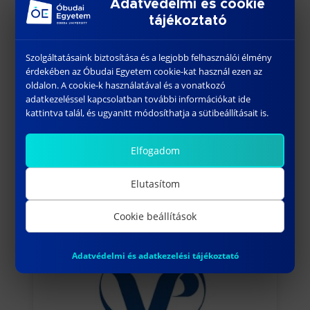
napokon van jó hangulat, hanem
Adatvédelmi és cookie
csapatépítőinken, és közös
tájékoztató
programjainkon is (buborékfoci,
Szolgáltatásaink biztosítása és a legjobb felhasználói élmény
sütögetés, kirándulás, SUP verseny,
érdekében az Óbudai Egyetem cookie-kat használ ezen az
hajnalig tartó bulik)
oldalon. A cookie-k használatával és a vonatkozó
adatkezeléssel kapcsolatban további információkat ide
További információ az alábbi
linken
.
kattintva talál, és ugyanitt módosíthatja a sütibeállításait is.
Elfogadom
Elutasítom
Cookie beállítások
További híreink
Adatvédelmi és adatkezelési tájékoztató