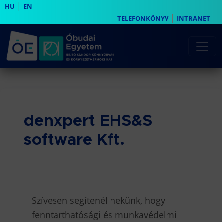
|
HU
EN
|
TELEFONKÖNYV
INTRANET
denxpert EHS&S
software Kft.
Szívesen segítenél nekünk, hogy
fenntarthatósági és munkavédelmi