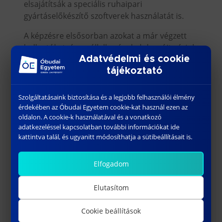
elsajátítsák a speciális ruhaipari
gyártáselőkészítő szoftverek használatát is.
A képzésre elsősorban azokat a már végzett
hallgatókat, és a vállalkozások dolgozóit várjuk,
Adatvédelmi és cookie
akik biztosan kezelik a számítógépet és
tájékoztató
minimális varrási tudással rendelkeznek.
Szolgáltatásaink biztosítása és a legjobb felhasználói élmény
érdekében az Óbudai Egyetem cookie-kat használ ezen az
oldalon. A cookie-k használatával és a vonatkozó
MIKROTANÚSÍTVÁNY
TANTÁRGYKÓD
TANTÁRGYAK
NÉV
adatkezeléssel kapcsolatban további információkat ide
kattintva talál, és ugyanitt módosíthatja a sütibeállításait is.
RTWCC1KBNF
Cad/Cam I.
Elfogadom
RTWCC2KBNF
Cad/Cam II.
Elutasítom
Termékkonstrukció
RTWTK1KBNF
Cookie beállítások
I.
Divattermékek
fejlesztése és