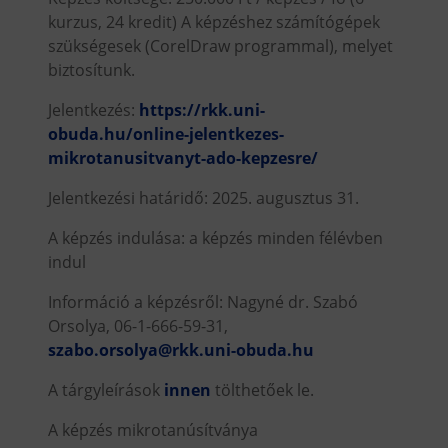
kurzus, 24 kredit) A képzéshez számítógépek
szükségesek (CorelDraw programmal), melyet
biztosítunk.
Jelentkezés:
https://rkk.uni-
obuda.hu/online-jelentkezes-
mikrotanusitvanyt-ado-kepzesre/
Jelentkezési határidő: 2025. augusztus 31.
A képzés indulása: a képzés minden félévben
indul
Információ a képzésről: Nagyné dr. Szabó
Orsolya, 06-1-666-59-31,
szabo.orsolya@rkk.uni-obuda.hu
A tárgyleírások
innen
tölthetőek le.
A képzés mikrotanúsítványa