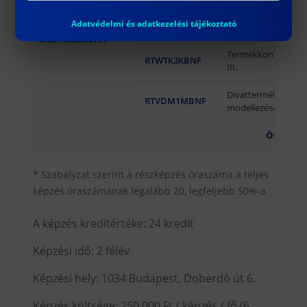
konstrukciója
Termékkonstrukció
RTWTK2KBNF
Adatvédelmi és adatkezelési tájékoztató
digitális technikák
II.
alkalmazásával
Termékkonstrukció
RTWTK3KBNF
III.
Divattermékek
RTVDM1MBNF
modellezése I.
Összesen
* Szabályzat szerint a rész­képzés óraszáma a teljes
képzés óraszámának legalább 20, legfeljebb 50%-a.
A képzés kreditértéke: 24 kredit
Képzési idő: 2 félév
Képzési hely: 1034 Budapest, Doberdó út 6.
Képzés költsége: 250.000 Ft / képzés / fő (6