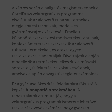
A képzés során a hallgatók megismerkednek a
CorelDraw vektorgrafikus programmal,
elsajátítják az alapvető ruházati termékek
megjelenítési technikáit, modell- és
gyártmányrajzok készítését. Emellett
különböző szerkesztési módszereket tanulnak,
konfekcióméretekre szerkesztik az alapvető
ruházati termékeket, és ezeket egyedi
testalkatokra is adaptálják. Divatrajzok alapján
modellezik a termékeket, elkészítik a műszaki
sorozatot, felfektetési rajzokat készítenek,
amelyek alapján anyagszükségletet számolnak.
Ez a gyártáselőkészítési feladatokra fókuszáló
képzés
hiánypótló a szakmában
. A
tapasztalatok azt mutatják, hogy a
vektorgrafikus programok ismerete lehetővé
teszi a résztvevők számára, hogy gyorsan