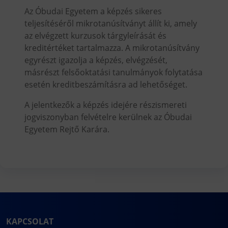
Az Óbudai Egyetem a képzés sikeres
teljesítéséről mikrotanúsítványt állít ki, amely
az elvégzett kurzusok tárgyleírását és
kreditértéket tartalmazza. A mikrotanúsítvány
egyrészt igazolja a képzés, elvégzését,
másrészt felsőoktatási tanulmányok folytatása
esetén kreditbeszámításra ad lehetőséget.
A jelentkezők a képzés idejére részismereti
jogviszonyban felvételre kerülnek az Óbudai
Egyetem Rejtő Karára.
KAPCSOLAT