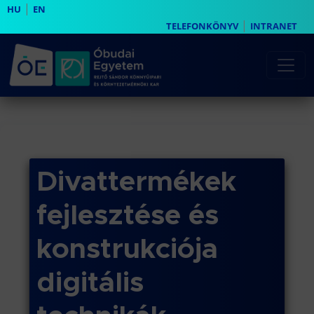
|
HU
EN
|
TELEFONKÖNYV
INTRANET
Divattermékek
fejlesztése és
konstrukciója
digitális