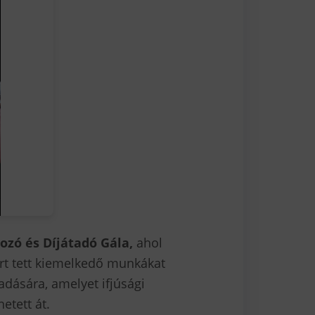
ozó és Díjátadó Gála,
ahol
rt tett kiemelkedő munkákat
tadására, amelyet ifjúsági
etett át.