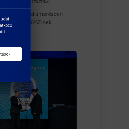
jövő megteremtéséhez.”
ilyen rangos elismerésben
budai
tőséget a KSZGYSZ-nek!
natkozó
itt
ítások