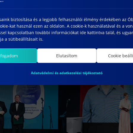
gyaránt figyelembe véve járulnak hozzá a fenntartható 
 az eseményt, és büszkék vagyunk hallgatónkra, aki 
saink biztosítása és a legjobb felhasználói élmény érdekében az Ó
ak és a többi díjazottnak, valamint köszönjük a lehe
kie-kat használ ezen az oldalon. A cookie-k használatával és a vo
sel kapcsolatban további információkat ide kattintva talál, és ugyan
en érhető el:
https://youtu.be/Ubwl-874-vk
a a sütibeállításait is.
lfogadom
Elutasítom
Cookie beáll
Adatvédelmi és adatkezelési tájékoztató