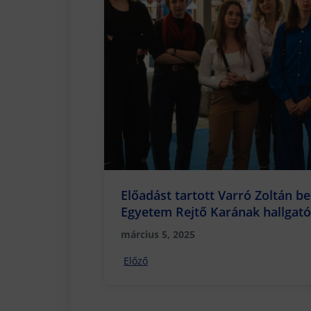
Előadást tartott Varró Zoltán b
Egyetem Rejtő Karának hallgató
HomeInfo Kiállításon
március 5, 2025
Előző