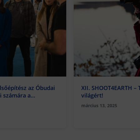
elsőépítész az Óbudai
XII. SHOOT4EARTH – T
i számára a
világért!
március 13, 2025