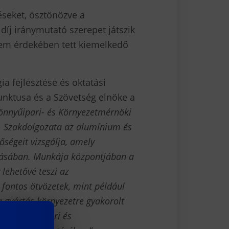
seket, ösztönözve a
díj iránymutató szerepet játszik
lem érdekében tett kiemelkedő
a fejlesztése és oktatási
nktusa és a Szövetség elnöke a
önnyűipari- és Környezetmérnöki
t. Szakdolgozata az alumínium és
őségeit vizsgálja, amely
ításában. Munkája központjában a
 lehetővé teszi az
fontos ötvözetek, mint például
 gyártás környezetre gyakorolt
ldások az ipari és