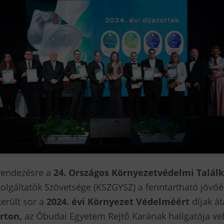
grendezésre a
24. Országos Környezetvédelmi Találk
olgáltatók Szövetsége (KSZGYSZ) a fenntartható jövőé
erült sor a
2024. évi Környezet Védelméért
díjak á
rton,
az Óbudai Egyetem Rejtő Karának hallgatója veh