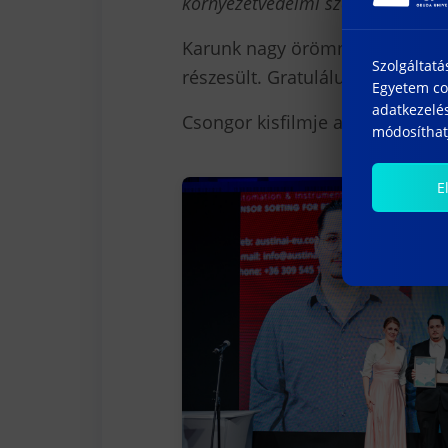
környezetvédelmi szempontokat e
Karunk nagy örömmel támogatta
Szolgáltatá
részesült. Gratulálunk Csongorn
Egyetem coo
adatkezelés
Csongor kisfilmje az alábbi link
módosíthatj
E