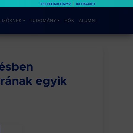
|
TELEFONKÖNYV
INTRANET
ELIZŐKNEK
TUDOMÁNY
HÖK
ALUMNI
résben
rának egyik