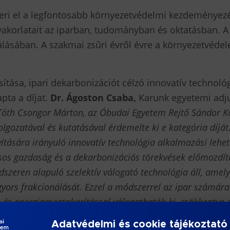
eri el a legfontosabb környezetvédelmi kezdeményezé
yakorlatait az iparban, tudományban és oktatásban. A 
lásában. A szakmai zsűri évről évre a környezetvéde
tása, ipari dekarbonizációt célzó innovatív technológi
pta a díjat.
Dr. Ágoston Csaba,
Karunk egyetemi adju
Tóth Csongor Márton, az Óbudai Egyetem Rejtő Sándor K
olgozatával és kutatásával érdemelte ki e kategória díjá
ítására irányuló innovatív technológia alkalmazási lehet
gásos gazdaság és a dekarbonizációs törekvések előmozd
dszeren alapuló szelektív válogató technológia áll, amely
ors frakcionálását. Ezzel a módszerrel az ipar számára 
és energiamegtakarítással válogathatók ki, csökkentve a
rtható alapanyagfelhasználáshoz. Ezek a gyakorlati mego
Adatvédelmi és cookie tájékoztató