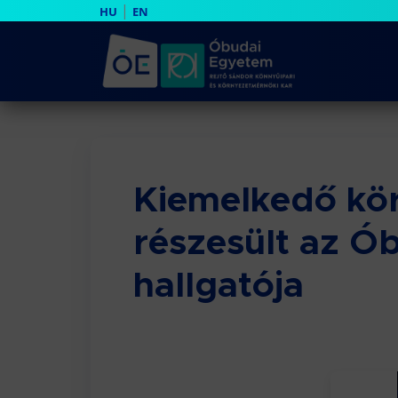
|
HU
EN
Kiemelkedő kö
részesült az Ó
hallgatója