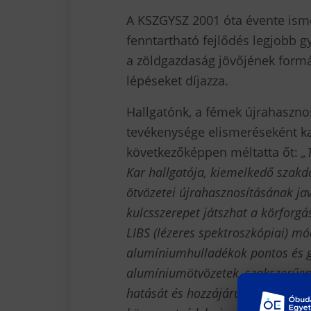
A KSZGYSZ 2001 óta évente ism
fenntartható fejlődés legjobb g
a zöldgazdaság jövőjének formá
lépéseket díjazza.
Hallgatónk, a fémek újrahasznosí
tevékenysége elismeréseként ka
következőképpen méltatta őt:
„
Kar hallgatója, kiemelkedő szakd
ötvözetei újrahasznosításának jav
kulcsszerepet játszhat a körfor
LIBS (lézeres spektroszkópiai) mó
alumíniumhulladékok pontos és gy
alumíniumötvözetek, szakszerűen 
hatását és hozzájárulva a fennta