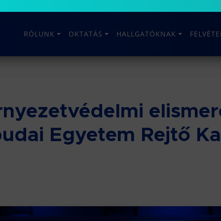
RÓLUNK
OKTATÁS
HALLGATÓKNAK
FELVÉT
rnyezetvédelmi elisme
budai Egyetem Rejtő Ka