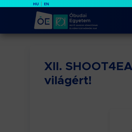
|
HU
EN
XII. SHOOT4EAR
világért!