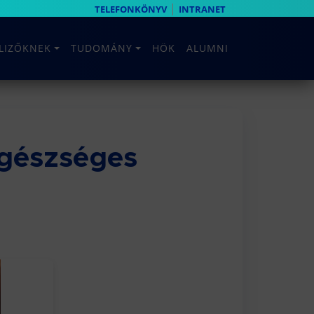
|
TELEFONKÖNYV
INTRANET
ELIZŐKNEK
TUDOMÁNY
HÖK
ALUMNI
egészséges