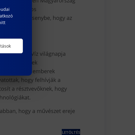
 a következőkben Magyarország
lső partner Los
budai
natkozó
olódjon a versenybe, hogy az
itt
ítások
ersenynek a Víz világnapja
édesvízkészletek
ünk, hanem az emberek
tottak, hogy felhívják a
osít a résztvevőknek, hogy
hnológiákat.
abban, hogy a művészet ereje
LETÖLTÉS