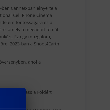
1-ben Cannes-ban elnyerte a
national Cell Phone Cinema
tvédelem fontosságára és a
sére, amely a megadott témát
ónkért. Ez egy mozgalom,
előre. 2023-ban a Shoot4Earth
eóversenyben, ahol a
a és a Forgass a Földért
senyt.