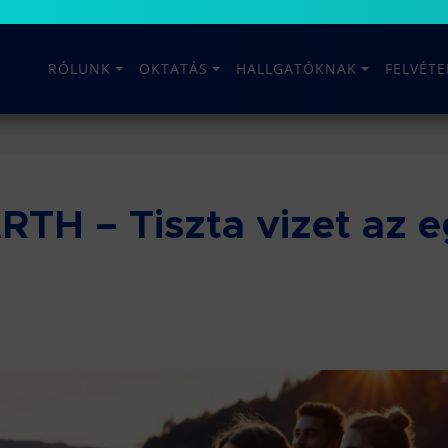
RÓLUNK
OKTATÁS
HALLGATÓKNAK
FELVÉT
TH – Tiszta vizet az 