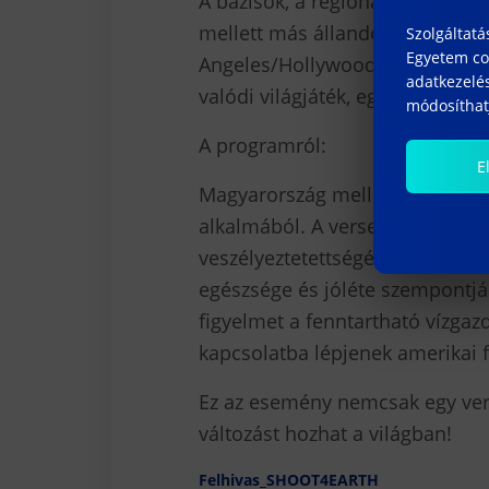
A bázisok, a regionális produ
mellett más állandó bázisok is 
Szolgáltatá
Egyetem coo
Angeles/Hollywood lesz. Több r
adatkezelés
valódi világjáték, egyfajta moz
módosíthatj
A programról:
E
Magyarország mellett, Los Angel
alkalmából. A verseny célja, hog
veszélyeztetettségére. A filme
egészsége és jóléte szempontjáb
figyelmet a fenntartható vízga
kapcsolatba lépjenek amerikai 
Ez az esemény nemcsak egy ver
változást hozhat a világban!
Felhivas_SHOOT4EARTH