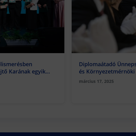
elismerésben
Diplomaátadó Ünneps
jtő Karának egyik
és Környezetmérnöki
március 17, 2025