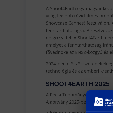
A Shoot4Earth egy magyar kezde
világ legjobb rövidfilmes produ
Showcase Cannes) fesztiválon. A
fenntarthatóságra. A résztvevő
dolgozza fel. A Shoot4Earth ne
amelyet a fenntarthatóság iránt
fővédnöke az ENSZ-közgyűlés el
2024-ben először szerepeltek eg
technológia és az emberi kreati
SHOOT4EARTH 2025
A Pécsi Tudományegyetem Kultú
Alapítvány 2025-ben is megszerv