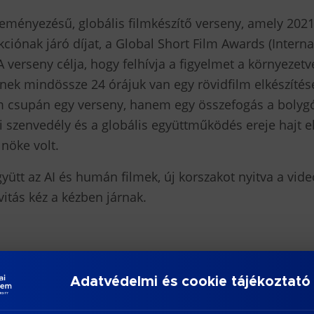
ményezésű, globális filmkészítő verseny, amely 202
kciónak járó díjat, a Global Short Film Awards (Inter
 verseny célja, hogy felhívja a figyelmet a környeze
knek mindössze 24 órájuk van egy rövidfilm elkészíté
m csupán egy verseny, hanem egy összefogás a bolyg
i szenvedély és a globális együttműködés ereje hajt 
nöke volt.
yütt az AI és humán filmek, új korszakot nyitva a vid
vitás kéz a kézben járnak.
ratudományi, Pedagógusképző és Vidékfejlesztési Kar
ezi a Shoot4Earth/Forgass a Földért! Filmkészítő Ver
Adatvédelmi és cookie tájékoztató