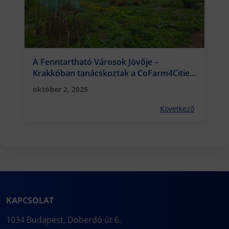
A Fenntartható Városok Jövője –
Krakkóban tanácskoztak a CoFarm4Cities
projekt partnereként a Rejtő Kar
október 2, 2025
munkatársai
Következő
KAPCSOLAT
1034 Budapest, Doberdó út 6.