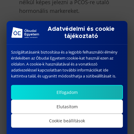
nélkül képes jelezni a PCOS-re utaló
hormonális markereket.
A versenyen kiemelték, hogy a projekt
Adatvédelmi és cookie
erőssége, hogy a tervező a
tájékoztató
funkcionalitáson túl nagy hangsúlyt
fektetett a felhasználóbarát dizájnra
Szolgáltatásaink biztosítása és a legjobb felhasználói élmény
is. A csomagolás és maga a teszt is
érdekében az Óbudai Egyetem cookie-kat használ ezen az
oldalon. A cookie-k használatával és a vonatkozó
letisztult, bizalmat sugárzó arculatot
adatkezeléssel kapcsolatban további információkat ide
kapott, amely segít oldani a
kattintva talál, és ugyanitt módosíthatja a sütibeállításait is.
diagnosztikával járó stresszt. A
Elfogadom
gondos tervezés kiterjedt az
egyértelmű használati utasításra és a
Elutasítom
könnyű leolvashatóságra is,
biztosítva, hogy a felhasználók
Cookie beállítások
magabiztosan és helyesen tudják