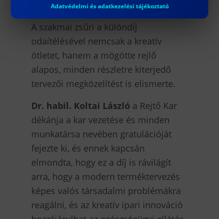
elvégezni a mérést.
Adatvédelmi és adatkezelési tájékoztató
A szakmai zsűri a különdíj
odaítélésével nemcsak a kreatív
ötletet, hanem a mögötte rejlő
alapos, minden részletre kiterjedő
tervezői megközelítést is elismerte.
Dr. habil. Koltai László
a Rejtő Kar
dékánja a kar vezetése és minden
munkatársa nevében gratulációját
fejezte ki, és ennek kapcsán
elmondta, hogy ez a díj is rávilágít
arra, hogy a modern terméktervezés
képes valós társadalmi problémákra
reagálni, és az kreatív ipari innováció
hozzájárulhat az egészségügyi ellátás