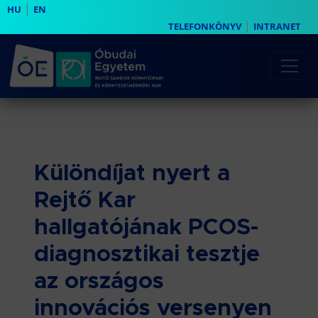
|
HU
EN
|
TELEFONKÖNYV
INTRANET
Különdíjat nyert a
Rejtő Kar
hallgatójának PCOS-
diagnosztikai tesztje
az országos
innovációs versenyen