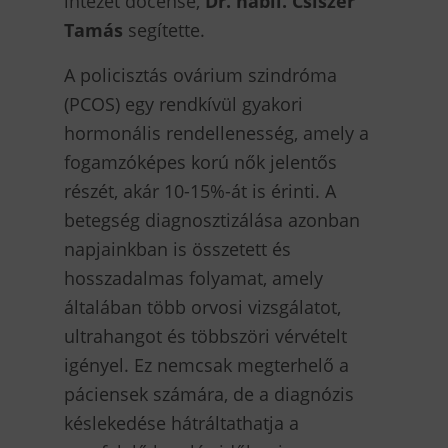
intézet docense,
Dr. habil. Csiszér
Tamás
segítette.
A policisztás ovárium szindróma
(PCOS) egy rendkívül gyakori
hormonális rendellenesség, amely a
fogamzóképes korú nők jelentős
részét, akár 10-15%-át is érinti. A
betegség diagnosztizálása azonban
napjainkban is összetett és
hosszadalmas folyamat, amely
általában több orvosi vizsgálatot,
ultrahangot és többszöri vérvételt
igényel. Ez nemcsak megterhelő a
páciensek számára, de a diagnózis
késlekedése hátráltathatja a