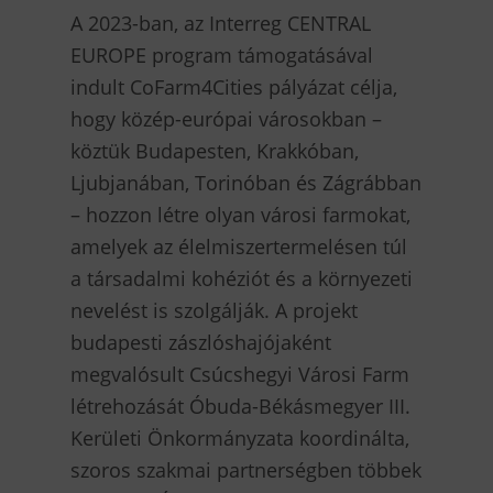
A 2023-ban, az Interreg CENTRAL
EUROPE program támogatásával
indult CoFarm4Cities pályázat célja,
hogy közép-európai városokban –
köztük Budapesten, Krakkóban,
Ljubjanában, Torinóban és Zágrábban
– hozzon létre olyan városi farmokat,
amelyek az élelmiszertermelésen túl
a társadalmi kohéziót és a környezeti
nevelést is szolgálják. A projekt
budapesti zászlóshajójaként
megvalósult Csúcshegyi Városi Farm
létrehozását Óbuda-Békásmegyer III.
Kerületi Önkormányzata koordinálta,
szoros szakmai partnerségben többek