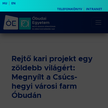
|
HU
EN
|
TELEFONKÖNYV
INTRANET
Rejtő kari projekt egy
zöldebb világért:
Megnyílt a Csúcs-
hegyi városi farm
Óbudán