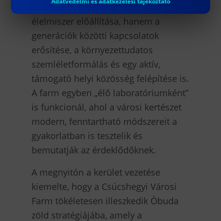
Adatvédelmi és adatkezelési tájékoztató
vegyszermentes, egészséges
élelmiszer előállítása, hanem a
generációk közötti kapcsolatok
erősítése, a környezettudatos
szemléletformálás és egy aktív,
támogató helyi közösség felépítése is.
A farm egyben „élő laboratóriumként”
is funkcionál, ahol a városi kertészet
modern, fenntartható módszereit a
gyakorlatban is tesztelik és
bemutatják az érdeklődőknek.
A megnyitón a kerület vezetése
kiemelte, hogy a Csúcshegyi Városi
Farm tökéletesen illeszkedik Óbuda
zöld stratégiájába, amely a