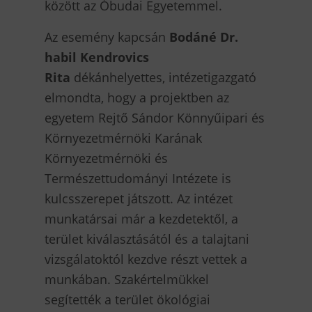
között az Óbudai Egyetemmel.
Az esemény kapcsán
Bodáné Dr.
habil Kendrovics
Rita
dékánhelyettes, intézetigazgató
elmondta, hogy a projektben az
egyetem Rejtő Sándor Könnyűipari és
Környezetmérnöki Karának
Környezetmérnöki és
Természettudományi Intézete is
kulcsszerepet játszott. Az intézet
munkatársai már a kezdetektől, a
terület kiválasztásától és a talajtani
vizsgálatoktól kezdve részt vettek a
munkában. Szakértelmükkel
segítették a terület ökológiai