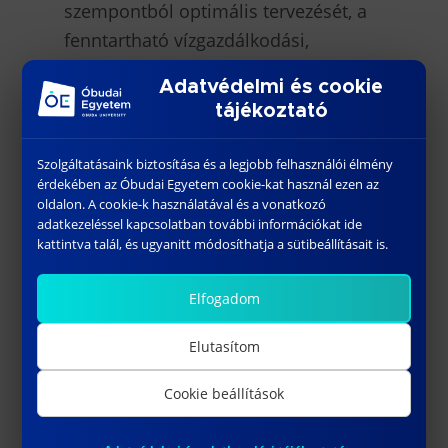
szempontból optimális tervezését, a
fenntartható vízgazdálkodási,
energetikai és komposztálási
Adatvédelmi és cookie
rendszerek kialakítását. Az egyetem
tájékoztató
képviselői az ünnepélyes megnyitón
is büszkén vettek részt, hangsúlyozva
Szolgáltatásaink biztosítása és a legjobb felhasználói élmény
az elméleti tudás és a gyakorlati
érdekében az Óbudai Egyetem cookie-kat használ ezen az
oldalon. A cookie-k használatával és a vonatkozó
megvalósítás sikeres
adatkezeléssel kapcsolatban további információkat ide
összekapcsolódását.
kattintva talál, és ugyanitt módosíthatja a sütibeállításait is.
Az átadón a látogatók megtudhatták,
Elfogadom
hogy a városi farm több mint 40
magaságyással, közösségi
Elutasítom
komposztálóval, közösségi épülettel
Cookie beállítások
várja a kertészkedni vágyó helyi
lakosokat. A cél nem csupán a