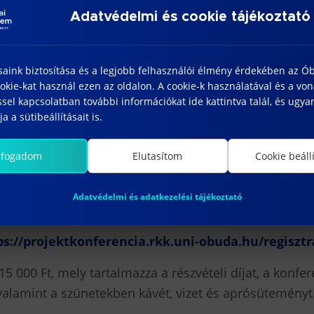
dást a fenntartható fejlődésről és a fenntartható él
Adatvédelmi és cookie tájékoztató
s erőszakmentes kultúra jelentőségéről, a globális po
 a kultúrának a fenntartható fejlődéshez történő hozz
saink biztosítása és a legjobb felhasználói élmény érdekében az Ó
ásokkal és azokhoz kapcsolódó műhelybeszélgetésekk
kie-kat használ ezen az oldalon. A cookie-k használatával és a vo
sel kapcsolatban további információkat ide kattintva talál, és ugyan
alósítása kapcsán szerzett jó gyakorlatok, tapasztal
a a sütibeállításait is.
ógusoknak (óvodapedagógusok, tanítók, tanárok) a 277
 amely 9 órával beleszámít a továbbképzések teljesít
lfogadom
Elutasítom
Cookie beáll
Adatvédelmi és adatkezelési tájékoztató
sztráció 2024. május 10-ig Regisztráció menüpont a
ps://projektkonferencia.rkk.uni-obuda.hu/regisztr
15 000 Ft, mely tartalmazza a részvételi díjat, a konfe
valamint a szünetekben kávét, vizet és aprósüteményt