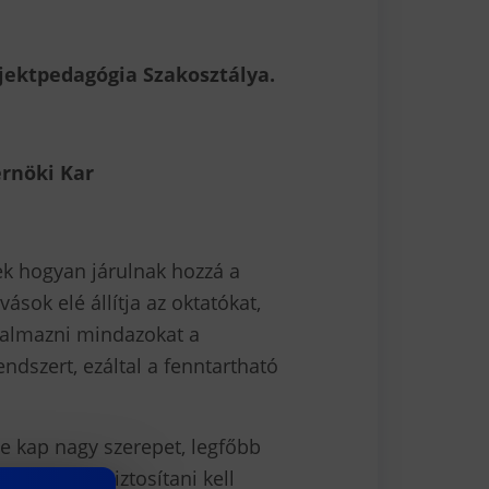
jektpedagógia Szakosztálya.
rnöki Kar
ek hogyan járulnak hozzá a
ások elé állítja az oktatókat,
ogalmazni mindazokat a
dszert, ezáltal a fenntartható
se kap nagy szerepet, legfőbb
zdításához biztosítani kell