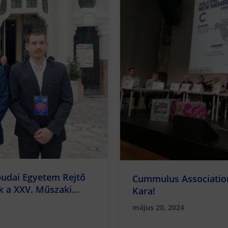
budai Egyetem Rejtő
Cummulus Association
ek a XXV. Műszaki
Kara!
cián Temesváron
május 20, 2024