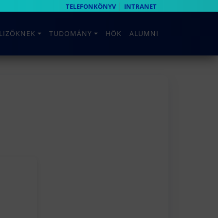
|
TELEFONKÖNYV
INTRANET
ELIZŐKNEK
TUDOMÁNY
HÖK
ALUMNI