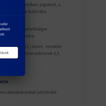
etmódról, az emberi jogokról, a
lgárságról, a kulturális
ájárulásáról.
budai
el kívánunk lehetőséget
natkozó
itt
atok megosztására.
/1997. (XII.22.) Korm. rendelet
ésébe. Projektmenedzserek 6,5
ítások
latt:
acio
renciakiadványokat (absztrakt-
.