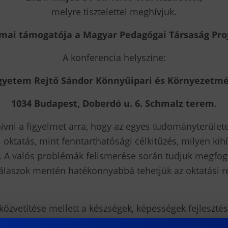
melyre tisztelettel meghívjuk.
mai támogatója a Magyar Pedagógai Társaság Pro
A konferencia helyszíne:
gyetem Rejtő Sándor Könnyűipari és Környezetmé
1034 Budapest, Doberdó u. 6. Schmalz terem
.
hívni a figyelmet arra, hogy az egyes tudományterület
ktatás, mint fenntarthatósági célkitűzés, milyen kihív
et. A valós problémák felismerése során tudjuk megf
álaszok mentén hatékonnyabbá tehetjük az oktatási ren
özvetítése mellett a készségek, képességek fejleszté
osítható tudás elérését. A fenntartható fejlődés előmo