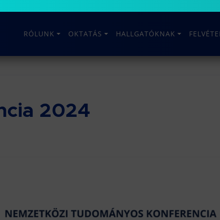
RÓLUNK
OKTATÁS
HALLGATÓKNAK
FELVÉT
ncia 2024