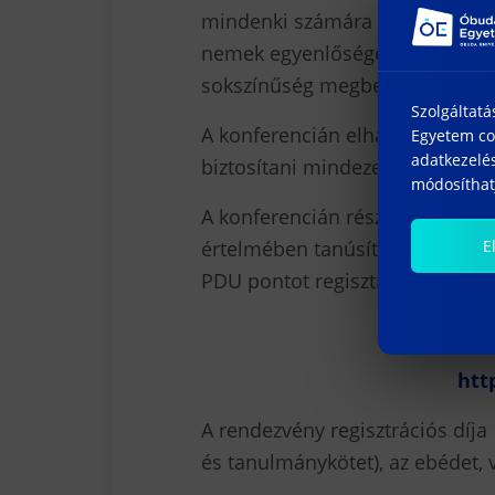
mindenki számára a szükséges tu
nemek egyenlőségéről, a békés é
sokszínűség megbecsüléséről és
Szolgáltatá
A konferencián elhangzó előad
Egyetem coo
adatkezelés
biztosítani mindezen célok megv
módosíthatj
A konferencián résztvevő pedag
értelmében tanúsítványt adunk,
E
PDU pontot regisztrálhatnak.
Regi
htt
A rendezvény regisztrációs díja 
és tanulmánykötet), az ebédet, 