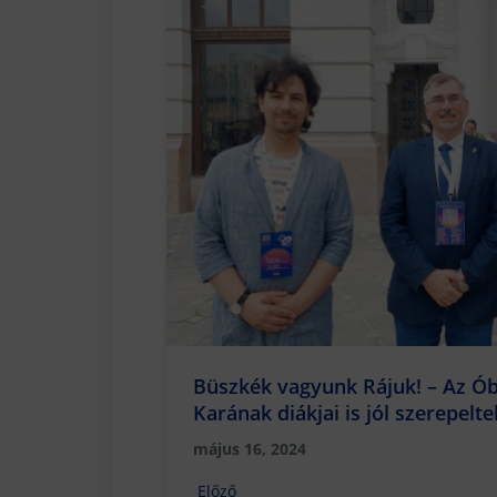
Büszkék vagyunk Rájuk! – Az Ó
Karának diákjai is jól szerepelt
Tudományos Diákköri Konferen
május 16, 2024
Előző