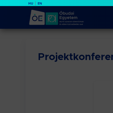
|
HU
EN
Projektkonfere