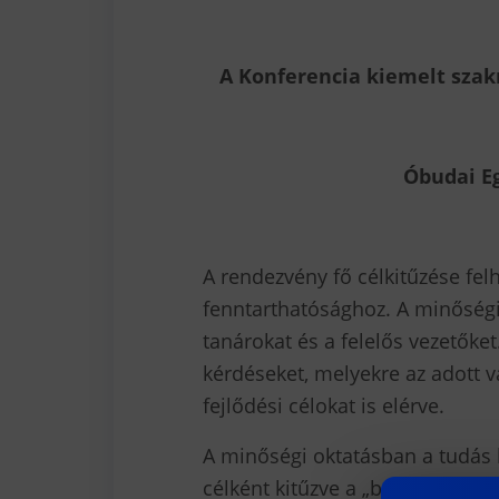
A Konferencia kiemelt szak
Óbudai E
A rendezvény fő célkitűzése fel
fenntarthatósághoz. A minőségi o
tanárokat és a felelős vezetők
kérdéseket, melyekre az adott v
fejlődési célokat is elérve.
A minőségi oktatásban a tudás k
célként kitűzve a „bölcs”, haszn