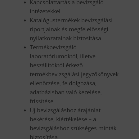
Kapcsolattartás a bevizsgáló
intézetekkel
Katalógustermékek bevizsgálási
riportjainak és megfelelősségi
nyilatkozatainak biztosítása
Termékbevizsgáló
laboratóriumoktól, illetve
beszállítóktól érkező
termékbevizsgálási jegyzőkönyvek
ellenőrzése, feldolgozása,
adatbázisban való kezelése,
frissítése
Új bevizsgáláshoz árajánlat
bekérése, kiértékelése – a
bevizsgáláshoz szükséges minták
biztosítása