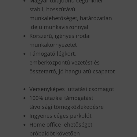
Magyar tulajdonú cégünknél
stabil, hosszútávú
munkalehetőséget, határozatlan
idejű munkaviszonnyal
Korszerű, igényes irodai
munkakörnyezetet
Támogató légkört,
emberközpontú vezetést és
összetartó, jó hangulatú csapatot
Versenyképes juttatási csomagot
100% utazási támogatást
távolsági tömegközlekedésre
Ingyenes céges parkolót
Home office lehetőséget
próbaidőt követően