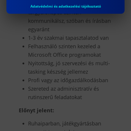
Angol nyelven magabiztosan,
Adatvédelmi és adatkezelési tájékoztató
tárgyalóképes szinten
kommunikálsz, szóban és írásban
egyaránt
1-3 év szakmai tapasztalatod van
Felhasználó szinten kezeled a
Microsoft Office programokat
Nyitottság, jó szervezési és multi-
tasking készség jellemez
Profi vagy az időgazdálkodásban
Szereted az adminisztratív és
rutinszerű feladatokat
Előnyt jelent:
Ruhaiparban, játékgyártásban