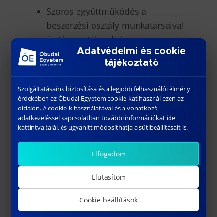
Szoros együttműködés a
beszerzési osztály munkatársaival
és társosztályokkal
Adatvédelmi és cookie
Ideális jelölt vagy, ha:
tájékoztató
Felsőfokú mérnöki végzettséged
Szolgáltatásaink biztosítása és a legjobb felhasználói élmény
van (vegyész, könnyűipari vagy
érdekében az Óbudai Egyetem cookie-kat használ ezen az
oldalon. A cookie-k használatával és a vonatkozó
minőségügyi mérnök)
adatkezeléssel kapcsolatban további információkat ide
Ismered a termékekkel
kattintva talál, és ugyanitt módosíthatja a sütibeállításait is.
kapcsolatos jogszabályokat,
direktívákat és sztenderdeket
Elfogadom
(REACH, RoHs, EMC, LFGB, EN71
Elutasítom
stb.), valamint nem okoz
problémát jogszabályok
Cookie beállítások
értelmezése, akár angol nyelven is