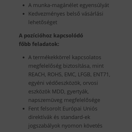
A munka-magánélet egyensúlyát
Kedvezményes belső vásárlási
lehetőséget
A pozícióhoz kapcsolódó
főbb feladatok:
A termékekkörrel kapcsolatos
megfelelőség biztosítása, mint
REACH, ROHS, EMC, LFGB, ENT71,
egyéni védőeszközök, orvosi
eszközök MDD, gyertyák,
napszemüveg megfelelősége
Fent felsorolt Európai Uniós
direktívák és standard-ek
jogszabályok nyomon követés