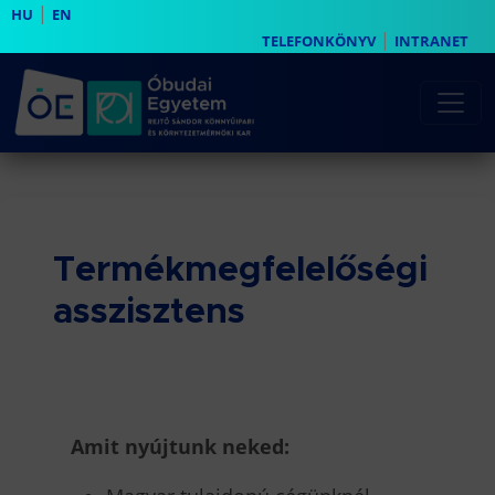
|
HU
EN
|
TELEFONKÖNYV
INTRANET
Termékmegfelelőségi
asszisztens
Amit nyújtunk neked: