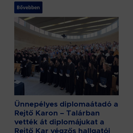
Bővebben
Ünnepélyes diplomaátadó a
Rejtő Karon – Talárban
vették át diplomájukat a
Rejtő Kar végzős hallgatói