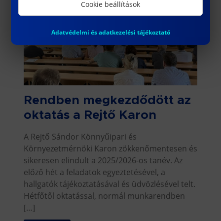
Cookie beállítások
Adatvédelmi és adatkezelési tájékoztató
Rendben megkezdődött az
oktatás a Rejtő Karon
A Rejtő Sándor Könnyűipari és
Környezetmérnöki Karon zökkenőmentesen és
sikeresen elindult a 2025/2026-os tanév. Az
előző hét a feladatok egyeztetésével, a
hallgatók tájékoztatásával és üdvözlésével telt.
Hétfőtől oktatással, normál munkarendben
[…]