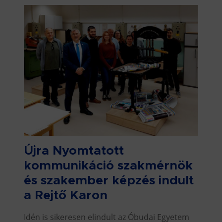
Újra Nyomtatott
kommunikáció szakmérnök
és szakember képzés indult
a Rejtő Karon
Idén is sikeresen elindult az Óbudai Egyetem