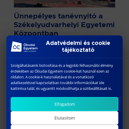
Ünnepélyes tanévnyitó a
Székelyudvarhelyi Egyetemi
Központban
Adatvédelmi és cookie
Az Óbudai Egyetem partnerségével működő
tájékoztató
Székelyudvarhelyi Egyetemi Központban
ünnepélyes keretek között nyitották meg a
Szolgáltatásaink biztosítása és a legjobb felhasználói élmény
2025/2026-os tanévet. Idén 22 elsőéves
érdekében az Óbudai Egyetem cookie-kat használ ezen az
könnyűipari mérnökhallgató tette le az esküt,
oldalon. A cookie-k használatával és a vonatkozó
ami különösen örömteli, mivel az […]
adatkezeléssel kapcsolatban további információkat ide
kattintva talál, és ugyanitt módosíthatja a sütibeállításait is.
Bővebben
Elfogadom
Elutasítom