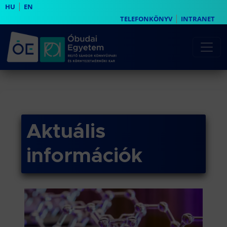
|
HU
EN
|
TELEFONKÖNYV
INTRANET
Aktuális
információk