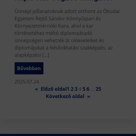
Ünnepi pillanatoknak adott otthont az Óbudai
Egyetem Rejtő Sándor Könnyűipari és
Környezetmérnöki Kara, ahol a kar
történetéhez méltó diplomaátadó
ünnepségen vehették át okleveleiket és
diplomájukat a felsőoktatási szakképzés, az
alapképzési […]
Bővebben
2025.07.24.
«
Előző oldal
1
2
3
4
5
6
…
25
Következő oldal
»