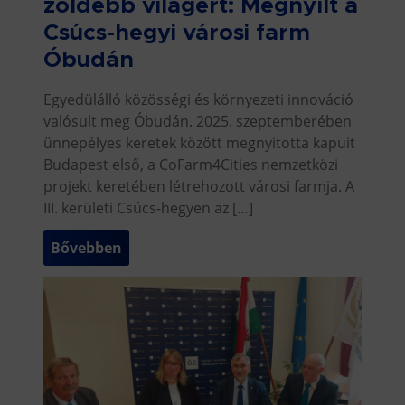
zöldebb világért: Megnyílt a
Csúcs-hegyi városi farm
Óbudán
Egyedülálló közösségi és környezeti innováció
valósult meg Óbudán. 2025. szeptemberében
ünnepélyes keretek között megnyitotta kapuit
Budapest első, a CoFarm4Cities nemzetközi
projekt keretében létrehozott városi farmja. A
III. kerületi Csúcs-hegyen az […]
Bővebben