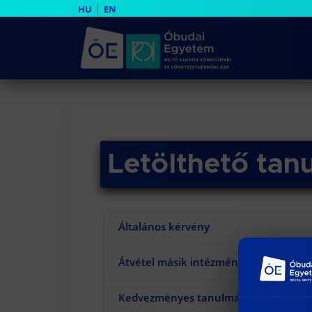
|
HU
EN
Letölthető ta
Általános kérvény
Átvétel másik intézményből
Kedvezményes tanulmányi rend kéré