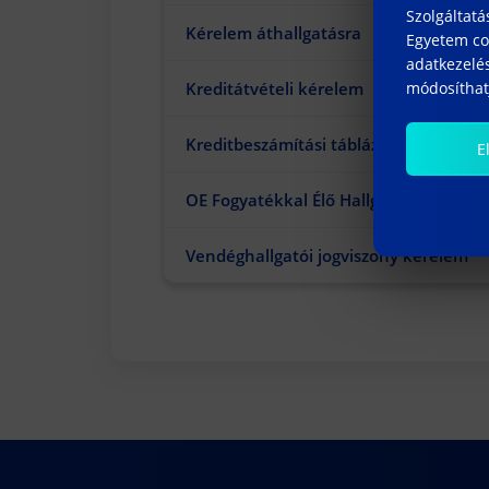
Szolgáltatá
Kérelem áthallgatásra
Egyetem coo
adatkezelés
Kreditátvételi kérelem
módosíthatj
Kreditbeszámítási táblázat
E
OE Fogyatékkal Élő Hallgatók Kedvez
Vendéghallgatói jogviszony kérelem