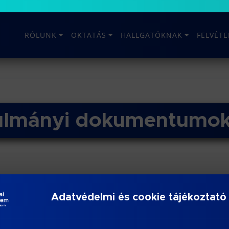
RÓLUNK
OKTATÁS
HALLGATÓKNAK
FELVÉT
nulmányi dokumentumo
Adatvédelmi és cookie tájékoztató
se