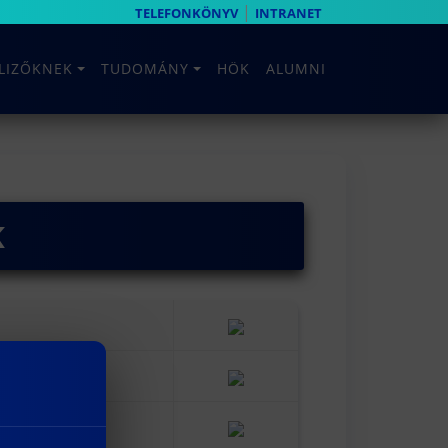
|
TELEFONKÖNYV
INTRANET
ELIZŐKNEK
TUDOMÁNY
HÖK
ALUMNI
k