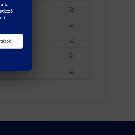
budai
natkozó
itt
ítások