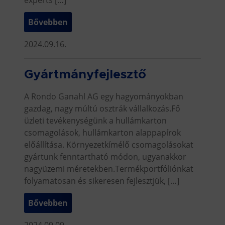
Bővebben
2024.09.16.
Gyártmányfejlesztő
A Rondo Ganahl AG egy hagyományokban
gazdag, nagy múltú osztrák vállalkozás.Fő
üzleti tevékenységünk a hullámkarton
csomagolások, hullámkarton alappapírok
előállítása. Környezetkímélő csomagolásokat
gyártunk fenntartható módon, ugyanakkor
nagyüzemi méretekben.Termékportfóliónkat
folyamatosan és sikeresen fejlesztjük, […]
Bővebben
2024.09.09.