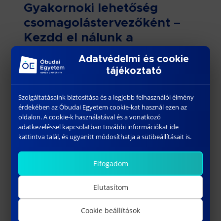
Gyakornoki lehetőség
csomagolástervezőként –
Kezdd el nálunk a
karrierépítést!
Adatvédelmi és cookie
tájékoztató
A Prime Rate Zrt. Magyarország legnagyobb és
legmodernebb íves digitális és meghatározó
ofszet nyomdája. Csatlakozz hozzánk, és ismerj
Szolgáltatásaink biztosítása és a legjobb felhasználói élmény
érdekében az Óbudai Egyetem cookie-kat használ ezen az
meg működés közben egy olyan vállalatot,
oldalon. A cookie-k használatával és a vonatkozó
amely élen jár az ügyféligények
adatkezeléssel kapcsolatban további információkat ide
kiszolgálásában […]
kattintva talál, és ugyanitt módosíthatja a sütibeállításait is.
Bővebben
Elfogadom
2025.03.07.
Elutasítom
Production Engineering
Cookie beállítások