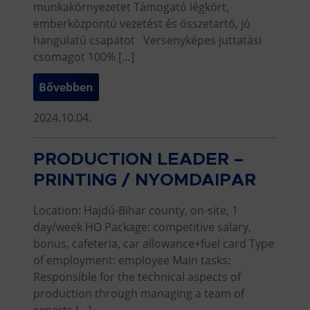
munkakörnyezetet Támogató légkört,
emberközpontú vezetést és összetartó, jó
hangulatú csapatot Versenyképes juttatási
csomagot 100% […]
Bővebben
2024.10.04.
PRODUCTION LEADER –
PRINTING / NYOMDAIPAR
Location: Hajdú-Bihar county, on-site, 1
day/week HO Package: competitive salary,
bonus, cafeteria, car allowance+fuel card Type
of employment: employee Main tasks:
Responsible for the technical aspects of
production through managing a team of
experts […]