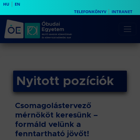
|
HU
EN
|
TELEFONKÖNYV
INTRANET
Nyitott pozíciók
Csomagolástervező
mérnököt keresünk –
formáld velünk a
fenntartható jövőt!