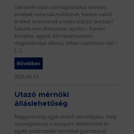
Szeretnél olyan csomagolásokat tervezni,
amelyek nemcsak működnek, hanem valódi
értéket teremtenek a teljes ellátási láncban?
Nálunk nem dobozokat rajzolsz – hanem
komplex, egyedi, környezettudatos
megoldásokat alkotsz. Miben számítunk rád? •
[…]
Bővebben
2026.05.13.
Utazó mérnöki
álláslehetőség
Magyarország egyik vezető varrodájába, mely
csomagolással, transzport védelemmel és
egyéb polipropilen termékek gyártásával