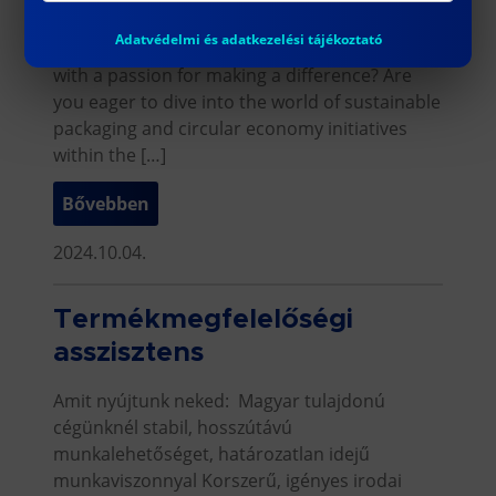
Intern
Adatvédelmi és adatkezelési tájékoztató
Are you a dynamic, forward-thinking individual
with a passion for making a difference? Are
you eager to dive into the world of sustainable
packaging and circular economy initiatives
within the […]
Bővebben
2024.10.04.
Termékmegfelelőségi
asszisztens
Amit nyújtunk neked: Magyar tulajdonú
cégünknél stabil, hosszútávú
munkalehetőséget, határozatlan idejű
munkaviszonnyal Korszerű, igényes irodai