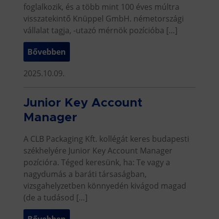
foglalkozik, és a több mint 100 éves múltra
visszatekintő Knüppel GmbH. németországi
vállalat tagja, -utazó mérnök pozícióba […]
Bővebben
2025.10.09.
Junior Key Account
Manager
A CLB Packaging Kft. kollégát keres budapesti
székhelyére Junior Key Account Manager
pozícióra. Téged keresünk, ha: Te vagy a
nagydumás a baráti társaságban,
vizsgahelyzetben könnyedén kivágod magad
(de a tudásod […]
Bővebben