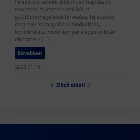
Feladatok: termék kínálók csomagolások
tervezése, fejlesztése szállítói es
gyűjtőcsomagolások tervezése, fejlesztése
meglévő csomagolások módosítása,
koordinálása. vevői igények alapján minták
elkészítése […]
Bővebben
2023.01.18.
«
Előző oldal
1
2