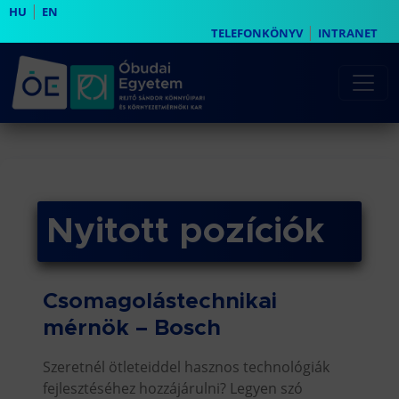
|
HU
EN
|
TELEFONKÖNYV
INTRANET
Nyitott pozíciók
Csomagolástechnikai
mérnök – Bosch
Szeretnél ötleteiddel hasznos technológiák
fejlesztéséhez hozzájárulni? Legyen szó