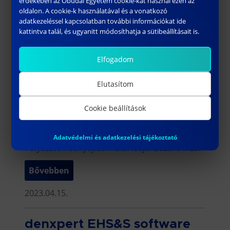
érdekében az Óbudai Egyetem cookie-kat használ ezen az
fejlesztjük […]
oldalon. A cookie-k használatával és a vonatkozó
adatkezeléssel kapcsolatban további információkat ide
Bővebben
kattintva talál, és ugyanitt módosíthatja a sütibeállításait is.
2023.07.14.
Elfogadom
Rejtő Sándor Könnyűipari
Elutasítom
és Környezetmérnöki Kar,
Cookie beállítások
Médiatechnológiai Intézet –
Intézetigazgató
Adatvédelmi és adatkezelési tájékoztató
Pályázatok benyújtási határideje: 2023. 04. 25.
Bővebben
2023.04.15.
denxpert EHS&S software