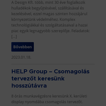
A Design Kft. több, mint 30 éve foglalkozik
hulladékok begyűjtésével, szállításával és
kezelésével, ezzel magas szinten hozzájárul
környezetünk védelméhez. Komplex
technológiákkal és szolgáltatásaival a hazai
piac egyik legnagyobb szereplője. Feladatok:
[…]
Bővebben
2023.01.18.
HELP Group – Csomagolás
tervezőt keresünk
hosszútávra
8 órás munkavégzésre keresünk X. kerületi
display nyomdába csomagolás tervezőt.